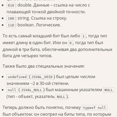
: double. Данные – ссылка на число с
010
плавающей точкой двойной точности.
: string. Ссылка на строку.
100
: boolean. Логические.
110
То есть самый младший бит был либо
, тогда тип
1
имеет длину в один бит. Или он
, тогда тип был
0
длиной в три бита, обеспечивая два дополнительных
бита для четырех типов.
Также было два специальных значения:
(
) был целым числом
undefined
JSVAL_VOID
значением −2 в 30-ой степени.
(
) был машинным указателем
null
JSVAL_NULL
NULL
(тип - объект, указатель
).
NULL
Теперь должно быть понятно, почему
typeof null
был объектом: он смотрел на биты типа, по которым