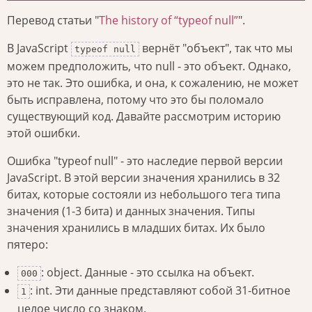
Перевод статьи "
The history of “typeof null”
".
В JavaScript
вернёт "объект", так что мы
typeof null
можем предположить, что null - это объект. Однако,
это не так. Это ошибка, и она, к сожалению, не может
быть исправлена, потому что это бы поломало
существующий код. Давайте рассмотрим историю
этой ошибки.
Ошибка "typeof null" - это наследие первой версии
JavaScript. В этой версии значения хранились в 32
битах, которые состояли из небольшого тега типа
значения (1-3 бита) и данных значения. Типы
значения хранились в младших битах. Их было
пятеро:
: object. Данные - это ссылка на объект.
000
: int. Эти данные представляют собой 31-битное
1
целое число со знаком.