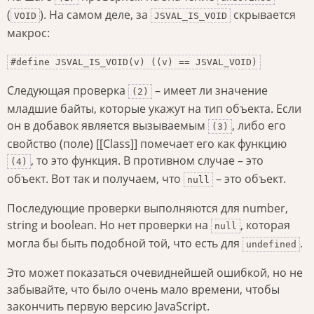
(
). На самом деле, за
скрывается
VOID
JSVAL_IS_VOID
макрос:
#define JSVAL_IS_VOID(v) ((v) == JSVAL_VOID)
Следующая проверка
– имеет ли значение
(2)
младшие байты, которые укажут на тип объекта. Если
он в добавок является вызываемым
, либо его
(3)
свойство (поле) [[Class]] помечает его как функцию
, то это функция. В противном случае – это
(4)
объект. Вот так и получаем, что
– это объект.
null
Последующие проверки выполняются для number,
string и boolean. Но нет проверки на
, которая
null
могла бы быть подобной той, что есть для
.
undefined
Это может показаться очевиднейшей ошибкой, но не
забывайте, что было очень мало времени, чтобы
закончить первую версию JavaScript.