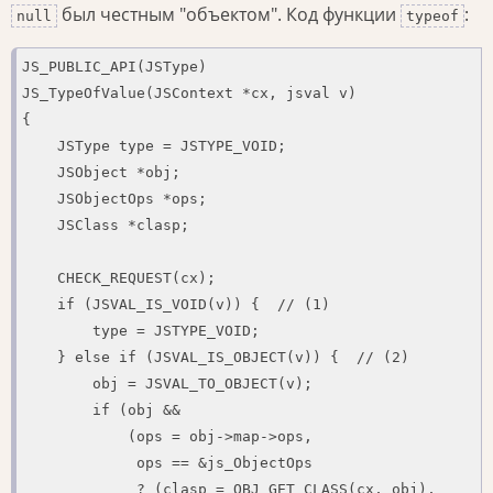
был честным "объектом". Код функции
:
null
typeof
JS_PUBLIC_API(JSType)

JS_TypeOfValue(JSContext *cx, jsval v)

{

    JSType type = JSTYPE_VOID;

    JSObject *obj;

    JSObjectOps *ops;

    JSClass *clasp;

    CHECK_REQUEST(cx);

    if (JSVAL_IS_VOID(v)) {  // (1)

        type = JSTYPE_VOID;

    } else if (JSVAL_IS_OBJECT(v)) {  // (2)

        obj = JSVAL_TO_OBJECT(v);

        if (obj &&

            (ops = obj->map->ops,

             ops == &js_ObjectOps

             ? (clasp = OBJ_GET_CLASS(cx, obj),
