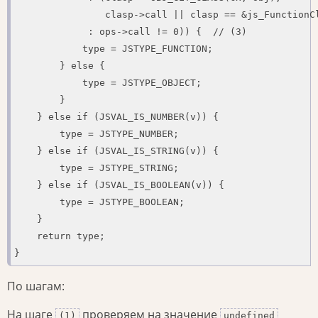
                clasp->call || clasp == &js_FunctionCl
             : ops->call != 0)) {  // (3)

            type = JSTYPE_FUNCTION;

        } else {

            type = JSTYPE_OBJECT;

        }

    } else if (JSVAL_IS_NUMBER(v)) {

        type = JSTYPE_NUMBER;

    } else if (JSVAL_IS_STRING(v)) {

        type = JSTYPE_STRING;

    } else if (JSVAL_IS_BOOLEAN(v)) {

        type = JSTYPE_BOOLEAN;

    }

    return type;

}
По шагам:
На шаге
проверяем на значение
(1)
undefined