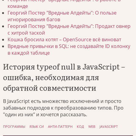
команде
Георгий Постер "Вредные Апдейты": О пользе
игнорирования багов
Георгий Постер "Вредные Апдейты": Продакт овнер
с хитрой таской
Кошка бросила котят – OpenSource всё виноват
Вредные привычки в SQL: не создавайте ID колонку
в каждой таблице
История typeof null в JavaScript –
ошибка, необходимая для
обратной совместимости
В JavaScript есть множество исключений и просто
забавных подходов к преобразованию типов. Про
"один из них" и хочется рассказать.
ПРОГРАММЫ
ЯЗЫК СИ
АНТИ-ПАТТЕРН
КОД
WEB
JAVASCRIPT