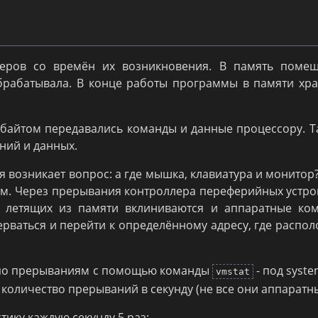
еров со времён их возникновения. В память помещ
брабатывала. В конце работы программы в памяти хр
 байтом передавались команды и данные процессору. Т
аний и данных.
я возникает вопрос: а где мышка, клавиатура и монитор?
м. Через прерывания контроллера переферийных устро
, летящих из памяти вклиниваются и аппаратные ком
рваться и перейти к определённому адресу, где распо
у по прерываниям с помощью команды
- под syste
vmstat
 - количество прерываний в секунду (не все они аппаратны
тику каждую секунду 5 раз: