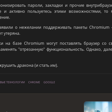
ронизировать пароли, закладки и прочие внутрибрау
е и активно пользуетесь этими возможностями, то 
ение.
аявили о нежелании поддерживать пакеты Chromium 
т утеряна.
ки на базе Chromium могут поставлять браузер со с
заменять "отрезанную" функциональность. Однако, дал
крушить дракона (и стать им).
ЕВЫЕ ТЕХНОЛОГИИ
CHROME
GOOGLE