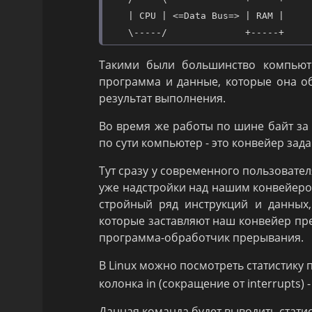
    | CPU | <=Data Bus=> | RAM |

    \-----/              +-----+
Такими были большинство компьют
программа и данные, которые она о
результат выполнения.
Во время же работы по шине байт за
по сути компьютер - это конвейер зад
Тут сразу у современного пользовател
уже надстройки над нашим конвейеро
стройный ряд инструкций и данных
которые заставляют наш конвейер пре
программа-обработчик прерывания.
В Linux можно посмотреть статистик
колонка in (сокращение от interrupts)
Данная команда будет выводить статис