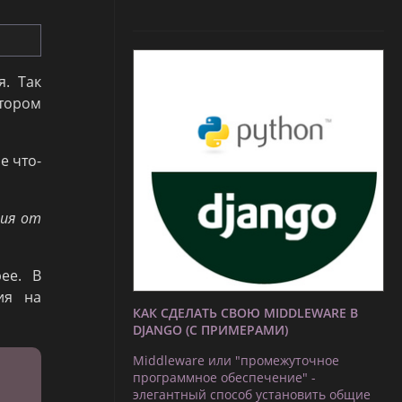
. Так
тором
е что-
ния от
ее. В
ия на
КАК СДЕЛАТЬ СВОЮ MIDDLEWARE В
DJANGO (С ПРИМЕРАМИ)
Middleware или "промежуточное
программное обеспечение" -
элегантный способ установить общие