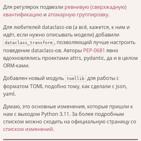
Для регулярок подвезли
ревнивую (сверхжадную)
квантификацию
и
атомарную группировку
.
Для любителей dataclass-ов (а всё, кажется, к ним и
идёт, если нужно описывать модели) добавили
, позволяющий лучше настроить
dataclass_transform
поведение dataclass-ов. Авторы
PEP-0681
явно
вдохновлялись проектами attrs, pydantic, да и в целом
ORM-ками.
Добавлен новый модуль
для работы с
tomllib
форматом TOML подобно тому, как сделали с json,
yaml.
Думаю, это основные изменения, которые пришли к
нам с выходом Python 3.11. За более подробным
списком можно сходить на официальную страницу со
списком изменений
.