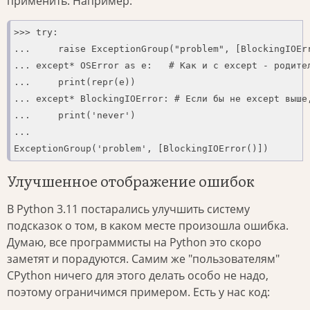
применить. Например:
>>> try:

...     raise ExceptionGroup("problem", [BlockingIOErr
... except* OSError as e:   # Как и с except - родител
...     print(repr(e))

... except* BlockingIOError: # Если бы не except выше,
...     print('never')

...

ExceptionGroup('problem', [BlockingIOError()])
Улучшенное отображение ошибок
В Python 3.11 постарались улучшить систему
подсказок о том, в каком месте произошла ошибка.
Думаю, все программисты на Python это скоро
заметят и порадуются. Самим же "пользователям"
CPython ничего для этого делать особо не надо,
поэтому ограничимся примером. Есть у нас код: