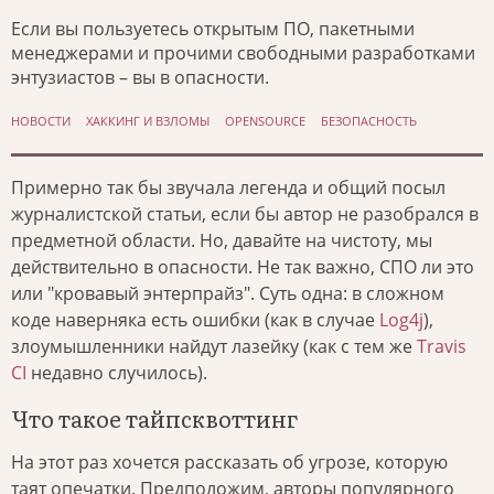
Если вы пользуетесь открытым ПО, пакетными
менеджерами и прочими свободными разработками
энтузиастов – вы в опасности.
НОВОСТИ
ХАККИНГ И ВЗЛОМЫ
OPENSOURCE
БЕЗОПАСНОСТЬ
Примерно так бы звучала легенда и общий посыл
журналистской статьи, если бы автор не разобрался в
предметной области. Но, давайте на чистоту, мы
действительно в опасности. Не так важно, СПО ли это
или "кровавый энтерпрайз". Суть одна: в сложном
коде наверняка есть ошибки (как в случае
Log4j
),
злоумышленники найдут лазейку (как с тем же
Travis
CI
недавно случилось).
Что такое тайпсквоттинг
На этот раз хочется рассказать об угрозе, которую
таят опечатки. Предположим, авторы популярного