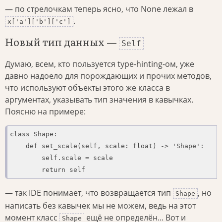
— по стрелочкам теперь ясно, что None лежал в
.
x['a']['b']['c']
Новый тип данных —
Self
Думаю, всем, кто пользуется type-hinting-ом, уже
давно надоело для порождающих и прочих методов,
что используют объекты этого же класса в
аргументах, указывать тип значения в кавычках.
Поясню на примере:
class Shape:

    def set_scale(self, scale: float) -> 'Shape':

        self.scale = scale

        return self
— так IDE понимает, что возвращается тип
, но
Shape
написать без кавычек мы не можем, ведь на этот
момент класс
ещё не определён... Вот и
Shape