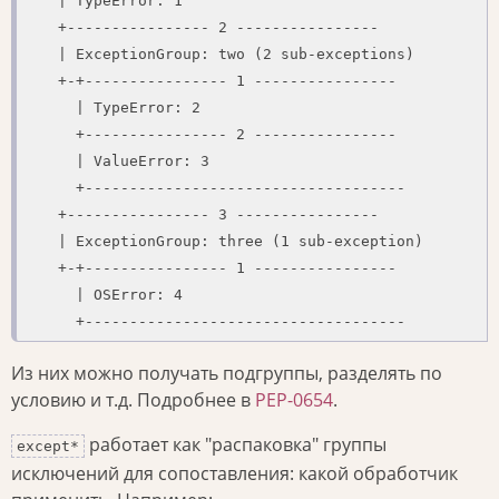
    | TypeError: 1

    +---------------- 2 ----------------

    | ExceptionGroup: two (2 sub-exceptions)

    +-+---------------- 1 ----------------

      | TypeError: 2

      +---------------- 2 ----------------

      | ValueError: 3

      +------------------------------------

    +---------------- 3 ----------------

    | ExceptionGroup: three (1 sub-exception)

    +-+---------------- 1 ----------------

      | OSError: 4

      +------------------------------------
Из них можно получать подгруппы, разделять по
условию и т.д. Подробнее в
PEP-0654
.
работает как "распаковка" группы
except*
исключений для сопоставления: какой обработчик