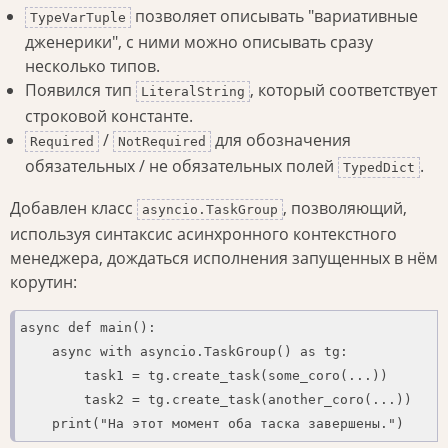
позволяет описывать "вариативные
TypeVarTuple
дженерики", с ними можно описывать сразу
несколько типов.
Появился тип
, который соответствует
LiteralString
строковой константе.
/
для обозначения
Required
NotRequired
обязательных / не обязательных полей
.
TypedDict
Добавлен класс
, позволяющий,
asyncio.TaskGroup
используя синтаксис асинхронного контекстного
менеджера, дождаться исполнения запущенных в нём
корутин:
async def main():

    async with asyncio.TaskGroup() as tg:

        task1 = tg.create_task(some_coro(...))

        task2 = tg.create_task(another_coro(...))

    print("На этот момент оба таска завершены.")