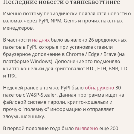
Последние новости о тайпсквоттинге
Именно поэтому периодически появляются новости о
взломах через PyPI, NPM, Gems и прочих пакетных
менеджеров.
В частности
на днях
было выявлено 26 вредоносных
пакетов в PyPI, которые при установке ставили
браузерное дополнение в Chrome / Edge / Brave (на
платформе Windows). Дополнение это подменяло
крипто-кошельки для криптовалют BTC, ETH, BNB, LTC
и TRX.
Неделей ранее в том же PyPI было
обнаружено
30
пакетов с W4SP-Stealer. Данная программа ищет на
файловой системе пароли, крипто-кошельки и
прочую "полезную" информацию и отправляет
злоумышленнику.
В первой половине года было
выявлено
ещё 200