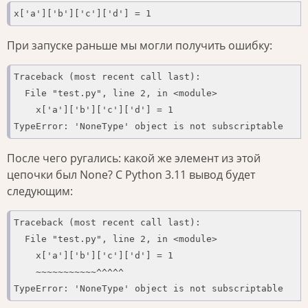
x['a']['b']['c']['d'] = 1
При запуске раньше мы могли получить ошибку:
Traceback (most recent call last):

  File "test.py", line 2, in <module>

    x['a']['b']['c']['d'] = 1

TypeError: 'NoneType' object is not subscriptable
После чего ругались: какой же элемент из этой
цепочки был None? С Python 3.11 вывод будет
следующим:
Traceback (most recent call last):

  File "test.py", line 2, in <module>

    x['a']['b']['c']['d'] = 1

    ~~~~~~~~~~~^^^^^

TypeError: 'NoneType' object is not subscriptable