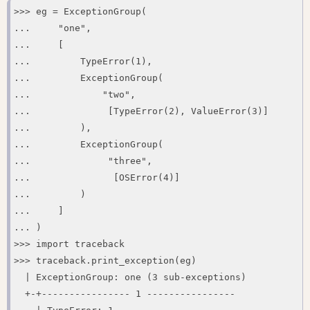
>>> eg = ExceptionGroup(

...     "one",

...     [

...         TypeError(1),

...         ExceptionGroup(

...             "two",

...              [TypeError(2), ValueError(3)]

...         ),

...         ExceptionGroup(

...              "three",

...               [OSError(4)]

...         )

...     ]

... )

>>> import traceback

>>> traceback.print_exception(eg)

  | ExceptionGroup: one (3 sub-exceptions)

  +-+---------------- 1 ----------------
