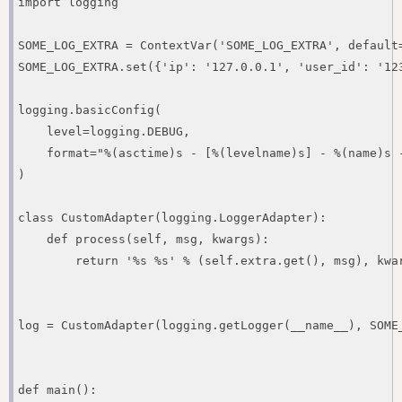
import logging

SOME_LOG_EXTRA = ContextVar('SOME_LOG_EXTRA', default=
SOME_LOG_EXTRA.set({'ip': '127.0.0.1', 'user_id': '123
logging.basicConfig(

    level=logging.DEBUG,

    format="%(asctime)s - [%(levelname)s] - %(name)s 
)

class CustomAdapter(logging.LoggerAdapter):

    def process(self, msg, kwargs):

        return '%s %s' % (self.extra.get(), msg), kwar
log = CustomAdapter(logging.getLogger(__name__), SOME_
def main():
