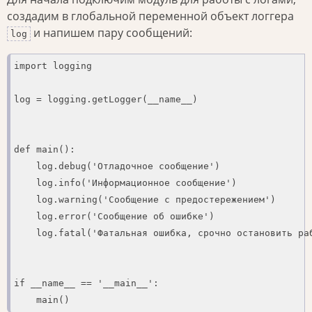
создадим в глобальной переменной объект логгера
и напишем пару сообщений:
log
import logging

log = logging.getLogger(__name__)

def main():

    log.debug('Отладочное сообщение')

    log.info('Информационное сообщение')

    log.warning('Сообщение с предостережением')

    log.error('Сообщение об ошибке')

    log.fatal('Фатальная ошибка, срочно остановить раб
if __name__ == '__main__':

    main()