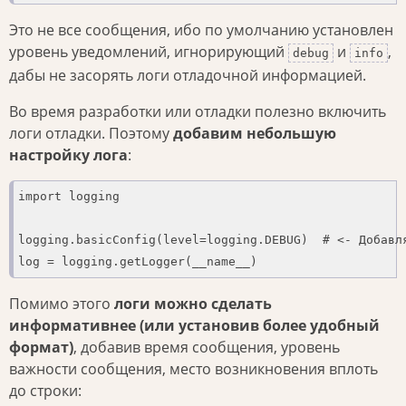
Это не все сообщения, ибо по умолчанию установлен
уровень уведомлений, игнорирующий
и
,
debug
info
дабы не засорять логи отладочной информацией.
Во время разработки или отладки полезно включить
логи отладки. Поэтому
добавим небольшую
настройку лога
:
import logging

logging.basicConfig(level=logging.DEBUG)  # <- Добавля
log = logging.getLogger(__name__)
Помимо этого
логи можно сделать
информативнее (или установив более удобный
формат)
, добавив время сообщения, уровень
важности сообщения, место возникновения вплоть
до строки: