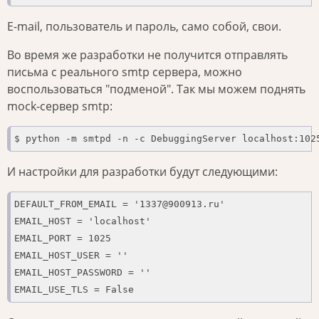
E-mail, пользователь и пароль, само собой, свои.
Во время же разработки не получится отправлять
письма с реального smtp сервера, можно
воспользоваться "подменой". Так мы можем поднять
mock-сервер smtp:
$ python -m smtpd -n -c DebuggingServer localhost:102
И настройки для разработки будут следующими:
DEFAULT_FROM_EMAIL = '1337@900913.ru'

EMAIL_HOST = 'localhost'

EMAIL_PORT = 1025

EMAIL_HOST_USER = ''

EMAIL_HOST_PASSWORD = ''

EMAIL_USE_TLS = False