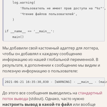
    log.warning(

        'Пользователь не имеет прав доступа на "%s"',

        'Чтение файлов пользователей',

    )

if __name__ == '__main__':

    main()
Мы добавили свой кастомный адаптер для логгера,
чтобы он добавлял к каждому сообщению
информацию из нашей глобальной переменной. В
результате, в дополнении к сообщению мы видим и
полезную информацию о пользователе:
2021-06-21 16:35:30,030 - [WARNING] - __main__ - (mai
До этого все сообщения выводились на
стандартный
поток вывода
(stdout). Однако, часто нужно
настроить вывод в какой-то файл
или вообще