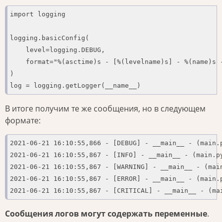
import logging

logging.basicConfig(

    level=logging.DEBUG,

    format="%(asctime)s - [%(levelname)s] - %(name)s 
)

log = logging.getLogger(__name__)
В итоге получим те же сообщения, но в следующем
формате:
2021-06-21 16:10:55,866 - [DEBUG] - __main__ - (main.p
2021-06-21 16:10:55,867 - [INFO] - __main__ - (main.py
2021-06-21 16:10:55,867 - [WARNING] - __main__ - (main
2021-06-21 16:10:55,867 - [ERROR] - __main__ - (main.p
2021-06-21 16:10:55,867 - [CRITICAL] - __main__ - (ma
Сообщения логов могут содержать переменные
.