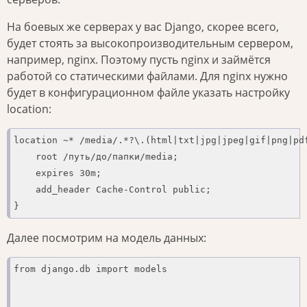
На боевых же серверах у вас Django, скорее всего,
будет стоять за высокопроизводительным сервером,
например, nginx. Поэтому пусть nginx и займётся
работой со статическими файлами. Для nginx нужно
будет в конфигурационном файле указать настройку
location:
location ~* /media/.*?\.(html|txt|jpg|jpeg|gif|png|pdf
    root /путь/до/папки/media;

    expires 30m;

    add_header Cache-Control public;

}
Далее посмотрим на модель данных:
from django.db import models
