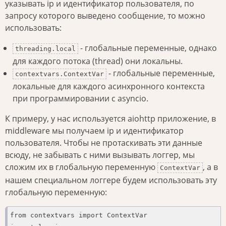
указывать ip и идентификатор пользователя, по
запросу которого выведено сообщение, то можно
использовать:
- глобальные переменные, однако
threading.local
для каждого потока (thread) они локальны.
- глобальные переменные,
contextvars.ContextVar
локальные для каждого асинхронного контекста
при программировании с asyncio.
К примеру, у нас используется aiohttp приложение, в
middleware мы получаем ip и идентификатор
пользователя. Чтобы не протаскивать эти данные
всюду, не забывать с ними вызывать логгер, мы
сложим их в глобальную переменную
, а в
ContextVar
нашем специальном логгере будем использовать эту
глобальную переменную:
from contextvars import ContextVar
