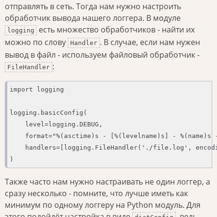
отправлять в сеть. Тогда нам нужно настроить
обработчик вывода нашего логгера. В модуле
есть множество обработчиков - найти их
logging
можно по слову
. В случае, если нам нужен
Handler
вывод в файл - используем файловый обработчик -
:
FileHandler
import logging

logging.basicConfig(

    level=logging.DEBUG,

    format="%(asctime)s - [%(levelname)s] - %(name)s 
    handlers=[logging.FileHandler('./file.log', encodi
)
Также часто нам нужно настраивать не один логгер, а
сразу несколько - помните, что лучше иметь как
минимум по одному логгеру на Python модуль. Для
этого подойдёт настройка в виде
, ведь