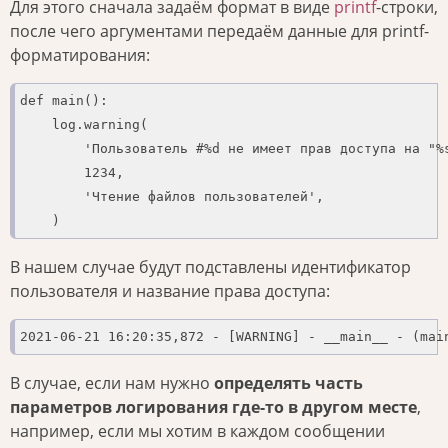
Для этого сначала задаём формат в виде
printf
-строки,
после чего аргументами передаём данные для printf-
форматирования:
def main():

    log.warning(

        'Пользователь #%d не имеет прав доступа на "%s
        1234,

        'Чтение файлов пользователей',

    )
В нашем случае будут подставлены идентификатор
пользователя и название права доступа:
2021-06-21 16:20:35,872 - [WARNING] - __main__ - (mai
В случае, если нам нужно
определять часть
параметров логирования где-то в другом месте
,
например, если мы хотим в каждом сообщении