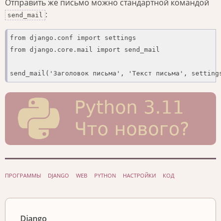
Отправить же письмо можно стандартной командой
:
send_mail
from django.conf import settings

from django.core.mail import send_mail

send_mail('Заголовок письма', 'Текст письма', setting
ПРОГРАММЫ
DJANGO
WEB
PYTHON
НАСТРОЙКИ
КОД
Django