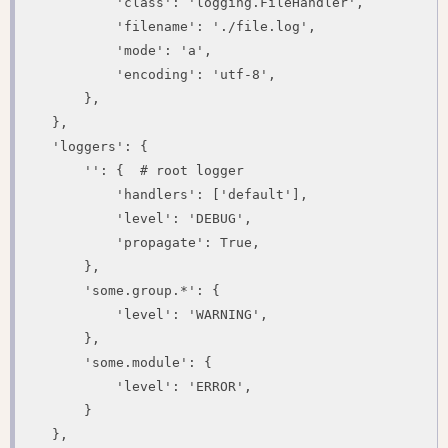
            'class': 'logging.FileHandler',

            'filename': './file.log',

            'mode': 'a',

            'encoding': 'utf-8',

        },

    },

    'loggers': {

        '': {  # root logger

            'handlers': ['default'],

            'level': 'DEBUG',

            'propagate': True,

        },

        'some.group.*': {

            'level': 'WARNING',

        },

        'some.module': {

            'level': 'ERROR',

        }

    },
