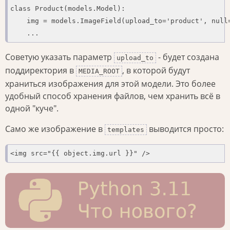
class Product(models.Model):

    img = models.ImageField(upload_to='product', null=
    ...
Советую указать параметр
- будет создана
upload_to
поддиректория в
, в которой будут
MEDIA_ROOT
храниться изображения для этой модели. Это более
удобный способ хранения файлов, чем хранить всё в
одной "куче".
Само же изображение в
выводится просто:
templates
<img src="{{ object.img.url }}" />