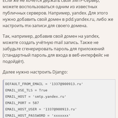
Если же не хочется держать свой SMTP-сервер,
можете воспользоваться одним из известных
публичных серверов. Например, yandex. Для этого
нужно добавить свой домен в pdd.yandex.ru, либо же
настроить mx-записи для своего домена.
Так, например, добавив свой домен на yandex,
можете создать учётную mail запись. Также не
забудьте сгенерировать пароль для приложений
(стандартный пароль для входа в веб-интерфейс не
подойдёт).
Далее нужно настроить Django:
DEFAULT_FROM_EMAIL = '1337@900913.ru'

EMAIL_USE_TLS = True

EMAIL_HOST = 'smtp.yandex.ru'

EMAIL_PORT = 587

EMAIL_HOST_USER = '1337@900913.ru'

EMAIL_HOST_PASSWORD = 'xxxxxxx'