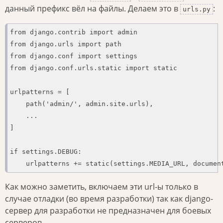
данный префикс вёл на файлы. Делаем это в
:
urls.py
from django.contrib import admin

from django.urls import path

from django.conf import settings

from django.conf.urls.static import static

urlpatterns = [

    path('admin/', admin.site.urls),

    ...

]

if settings.DEBUG:

    urlpatterns += static(settings.MEDIA_URL, documen
Как можно заметить, включаем эти url-ы только в
случае отладки (во время разработки) так как django-
сервер для разработки не предназначен для боевых
серверов.