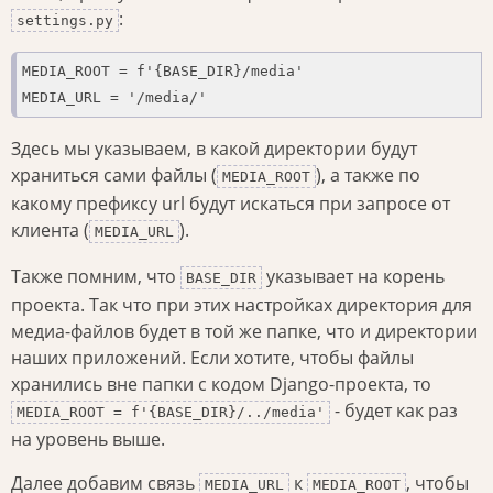
:
settings.py
MEDIA_ROOT = f'{BASE_DIR}/media'

MEDIA_URL = '/media/'
Здесь мы указываем, в какой директории будут
храниться сами файлы (
), а также по
MEDIA_ROOT
какому префиксу url будут искаться при запросе от
клиента (
).
MEDIA_URL
Также помним, что
указывает на корень
BASE_DIR
проекта. Так что при этих настройках директория для
медиа-файлов будет в той же папке, что и директории
наших приложений. Если хотите, чтобы файлы
хранились вне папки с кодом Django-проекта, то
- будет как раз
MEDIA_ROOT = f'{BASE_DIR}/../media'
на уровень выше.
Далее добавим связь
к
, чтобы
MEDIA_URL
MEDIA_ROOT