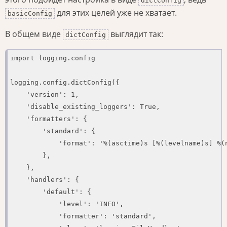
dictConfig
для этих целей уже не хватает.
basicConfig
В общем виде
выглядит так:
dictConfig
import logging.config

logging.config.dictConfig({

    'version': 1,

    'disable_existing_loggers': True,

    'formatters': {

        'standard': {

            'format': '%(asctime)s [%(levelname)s] %(n
        },

    },

    'handlers': {

        'default': {

            'level': 'INFO',

            'formatter': 'standard',
