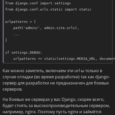
from django.conf import settings

from django.conf.urls.static import static

urlpatterns = [

    path('admin/', admin.site.urls),

    ...

]

if settings.DEBUG:

    urlpatterns += static(settings.MEDIA_URL, documen
Как можно заметить, включаем эти url-ы только в
случае отладки (во время разработки) так как django-
сервер для разработки не предназначен для боевых
серверов.
На боевых же серверах у вас Django, скорее всего,
будет стоять за высокопроизводительным сервером,
например, nginx. Поэтому пусть nginx и займётся