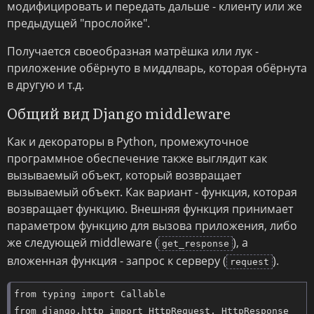
модифицировать и передать дальше - клиенту или же
предыдущей "прослойке".
Получается своеобразная матрёшка или лук -
приложение обёрнуто в миддлварь, которая обёрнута
в другую и т.д.
Общий вид Django middleware
Как и декораторы в Python, промежуточное
программное обеспечение также выглядит как
вызываемый объект, который возвращает
вызываемый объект. Как вариант - функция, которая
возвращает функцию. Внешняя функция принимает
параметром функцию для вызова приложения, либо
же следующей middleware (
), а
get_response
вложенная функция - запрос к серверу (
).
request
from typing import Callable

from django.http import HttpRequest, HttpResponse
