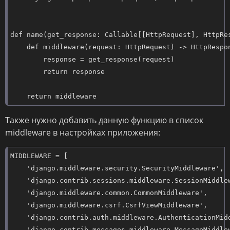
def name(get_response: Callable[[HttpRequest], HttpRes
    def middleware(request: HttpRequest) -> HttpRespon
        response = get_response(request)

        return response

    return middleware
Также нужно добавить данную функцию в список
middleware в настройках приложения:
MIDDLEWARE = [

    'django.middleware.security.SecurityMiddleware',

    'django.contrib.sessions.middleware.SessionMiddlew
    'django.middleware.common.CommonMiddleware',

    'django.middleware.csrf.CsrfViewMiddleware',

    'django.contrib.auth.middleware.AuthenticationMidd
    'django.contrib.messages.middleware.MessageMiddlew