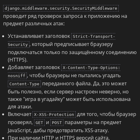
django.middleware.security.SecurityMiddleware
проводит ряд проверок запроса к приложению на
предмет различных атак:
Устанавливает заголовок
Strict-Transport-
, который предписывает браузеру
Security
подключаться только по защищённому соединению
(HTTPS).
Добавляет заголовок
X-Content-Type-Options:
, чтобы браузеры не пытались угадать
nosniff
переданного файла. Да, это может
Content-Type
быть полезно, если сервер настроен неверно, но
также "игра в угадайку" может быть использована
для атаки.
Включает
для того, чтобы браузер
X-XSS-Protection
проверял,
и
параметры на предмет
GET
POST
JavaScript, дабы предотвратить XSS-атаку.
При наличии HTTP и HTTPS версий сайта,