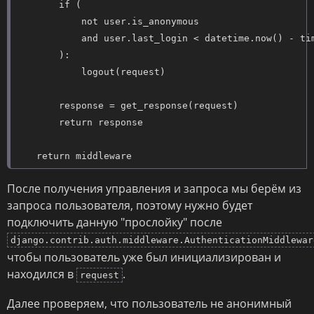
        if (

            not user.is_anonymous

            and user.last_login < datetime.now() - tim
        ):

            logout(request)

        response = get_response(request)

        return response

    return middleware
После получения управления и запроса мы берём из
запроса пользователя, поэтому нужно будет
подключить данную "прослойку" после
django.contrib.auth.middleware.AuthenticationMiddlewar
чтобы пользователь уже был инициализирован и
находился в
.
request
Далее проверяем, что пользователь не анонимный