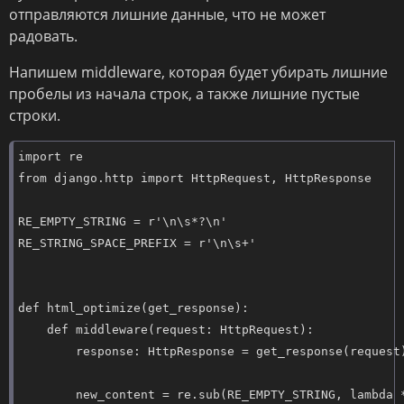
отправляются лишние данные, что не может
радовать.
Напишем middleware, которая будет убирать лишние
пробелы из начала строк, а также лишние пустые
строки.
import re

from django.http import HttpRequest, HttpResponse

RE_EMPTY_STRING = r'\n\s*?\n'

RE_STRING_SPACE_PREFIX = r'\n\s+'

def html_optimize(get_response):

    def middleware(request: HttpRequest):

        response: HttpResponse = get_response(request)
        new_content = re.sub(RE_EMPTY_STRING, lambda *