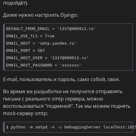
подойдёт).
Далее нужно настроить Django:
DEFAULT_FROM_EMAIL = '1337@900913.ru'

EMAIL_USE_TLS = True

EMAIL_HOST = 'smtp.yandex.ru'

EMAIL_PORT = 587

EMAIL_HOST_USER = '1337@900913.ru'

EMAIL_HOST_PASSWORD = 'xxxxxxx'
E-mail, пользователь и пароль, само собой, свои.
Во время же разработки не получится отправлять
письма с реального smtp сервера, можно
воспользоваться "подменой". Так мы можем поднять
mock-сервер smtp:
$ python -m smtpd -n -c DebuggingServer localhost:102