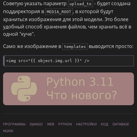
Советую указать параметр
- будет создана
upload_to
поддиректория в
, в которой будут
MEDIA_ROOT
храниться изображения для этой модели. Это более
удобный способ хранения файлов, чем хранить всё в
одной "куче".
Само же изображение в
выводится просто:
templates
<img src="{{ object.img.url }}" />
ПРОГРАММЫ
DJANGO
WEB
PYTHON
НАСТРОЙКИ
КОД
DATABASE
NGINX