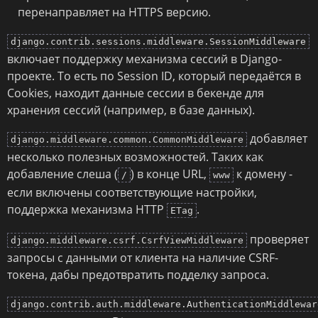
перенаправляет на HTTPS версию.
django.contrib.sessions.middleware.SessionMiddleware
включает поддержку механизма сессий в Django-
проекте. То есть по Session ID, который передаётся в
Cookies, находит данные сессии в бекенде для
хранения сессий (например, в базе данных).
добавляет
django.middleware.common.CommonMiddleware
несколько полезных возможностей. Таких как
добавление слеша (
) в конце URL,
к домену -
/
www
если включены соответствующие настройки,
поддержка механизма HTTP
.
ETag
проверяет
django.middleware.csrf.CsrfViewMiddleware
запросы с данными от клиента на наличие CSRF-
токена, дабы предотвратить подделку запроса.
django.contrib.auth.middleware.AuthenticationMiddlewar