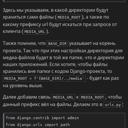
Здесь мы указываем, в какой директории будут
храниться сами файлы (
), а также по
MEDIA_ROOT
какому префиксу url будут искаться при запросе от
клиента (
).
MEDIA_URL
Также помним, что
указывает на корень
BASE_DIR
проекта. Так что при этих настройках директория для
медиа-файлов будет в той же папке, что и директории
наших приложений. Если хотите, чтобы файлы
хранились вне папки с кодом Django-проекта, то
- будет как раз
MEDIA_ROOT = f'{BASE_DIR}/../media'
на уровень выше.
Далее добавим связь
к
, чтобы
MEDIA_URL
MEDIA_ROOT
данный префикс вёл на файлы. Делаем это в
:
urls.py
from django.contrib import admin

from django.urls import path
