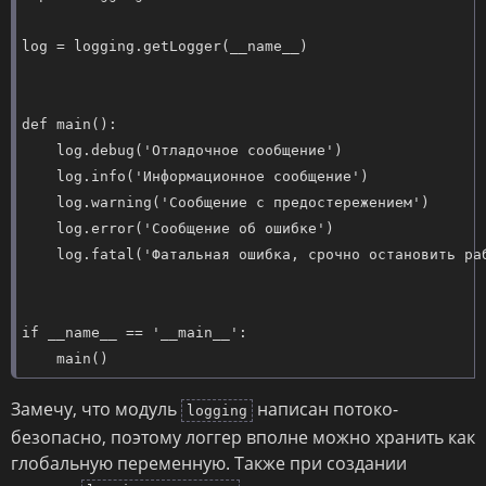
log = logging.getLogger(__name__)

def main():

    log.debug('Отладочное сообщение')

    log.info('Информационное сообщение')

    log.warning('Сообщение с предостережением')

    log.error('Сообщение об ошибке')

    log.fatal('Фатальная ошибка, срочно остановить раб
if __name__ == '__main__':

    main()
Замечу, что модуль
написан потоко-
logging
безопасно, поэтому логгер вполне можно хранить как
глобальную переменную. Также при создании