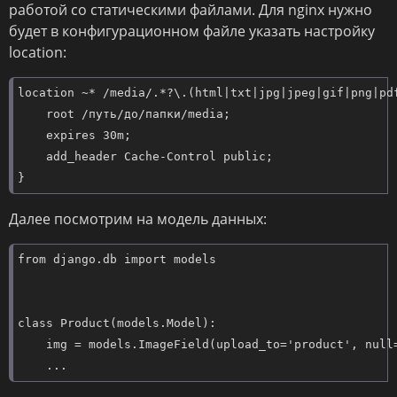
работой со статическими файлами. Для nginx нужно
будет в конфигурационном файле указать настройку
location:
location ~* /media/.*?\.(html|txt|jpg|jpeg|gif|png|pdf
    root /путь/до/папки/media;

    expires 30m;

    add_header Cache-Control public;

}
Далее посмотрим на модель данных:
from django.db import models

class Product(models.Model):

    img = models.ImageField(upload_to='product', null=
    ...