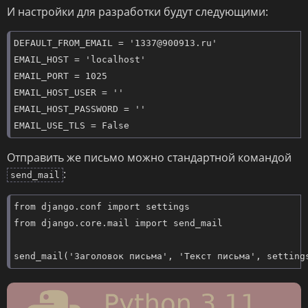
И настройки для разработки будут следующими:
DEFAULT_FROM_EMAIL = '1337@900913.ru'

EMAIL_HOST = 'localhost'

EMAIL_PORT = 1025

EMAIL_HOST_USER = ''

EMAIL_HOST_PASSWORD = ''

EMAIL_USE_TLS = False
Отправить же письмо можно стандартной командой
:
send_mail
from django.conf import settings

from django.core.mail import send_mail

send_mail('Заголовок письма', 'Текст письма', setting