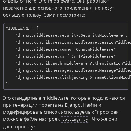
ответы от него. Это middleware. Они работают
незаметно для основного приложения, но несут
большую пользу. Сами посмотрите:
MIDDLEWARE = [

    'django.middleware.security.SecurityMiddleware',

    'django.contrib.sessions.middleware.SessionMiddlew
    'django.middleware.common.CommonMiddleware',

    'django.middleware.csrf.CsrfViewMiddleware',

    'django.contrib.auth.middleware.AuthenticationMidd
    'django.contrib.messages.middleware.MessageMiddlew
    'django.middleware.clickjacking.XFrameOptionsMiddl
]
Это стандартные middleware, которые подключаются
при генерации проекта на Django. Найти и
модифицировать список используемых "прослоек"
можно в файле настроек
. Что же они
settings.py
дают проекту?