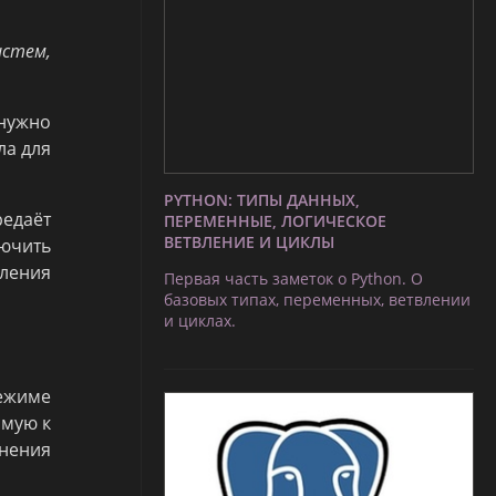
истем,
 нужно
ла для
PYTHON: ТИПЫ ДАННЫХ,
редаёт
ПЕРЕМЕННЫЕ, ЛОГИЧЕСКОЕ
ВЕТВЛЕНИЕ И ЦИКЛЫ
ючить
ления
Первая часть заметок о Python. О
базовых типах, переменных, ветвлении
и циклах.
ежиме
ямую к
енения