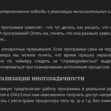
льтернативные подходы к реализации вычислительных с
 программа зависнет - что тут делать, как решать, что
ой программой? Опять же, понять, что она реально завис
ем…
ые аппаратные прерывания. Если программа сама не пе
аймера мы можем понять, что время пришло перекл
о по таймеру следить за “справедливостью” выде
ентироваться при планировании исполнения процессов.
реализации многозадачности
прямую предполагает работу программы в реальном р
тая в GNU/Linux нам невозможно получить доступ напр
ать с регистрами процессора типа sp, ip и т.д. без изм