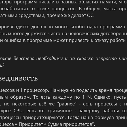
авторы программ писали в разных областях памяти, чт
позаботиться о стеке процессов. В общем, масса пр
атными средствами, прочее же делает ОС.
производится довольно много, чтобы одна программа
чень многое держится чисто на человеческих договорённ
и ошибка в программе может привести к отказу работы
 какие действия необходимы и на сколько непросто на
к?
ведливость
роцессов и 1 процессор. Нам нужно поделить время проц
ым образом. То есть каждому по 1÷N. Однако, пуст
, но некоторые всё же “равнее” - есть процессы с 
сурсе CPU, есть же критичные - задержку работы ко
у процессы приоритезируются. Тогда наша формула при
цесса = Приоритет ÷ Сумма приоритетов”.