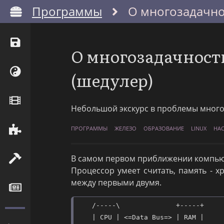
Программы
О многозадачно
О многозадачност
(шедулер)
Небольшой экскурс в проблемы много
ПРОГРАММЫ
ЖЕЛЕЗО
ОБРАЗОВАНИЕ
LINUX
НА
В самом первом приближении компьюте
Процессор умеет считать, память - 
между первыми двумя.
    /-----\              +-----+

    | CPU | <=Data Bus=> | RAM |
