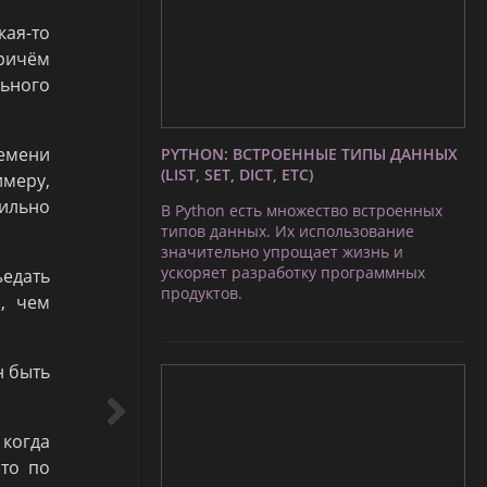
кая-то
Причём
льного
емени
PYTHON: ВСТРОЕННЫЕ ТИПЫ ДАННЫХ
(LIST, SET, DICT, ETC)
меру,
сильно
В Python есть множество встроенных
типов данных. Их использование
значительно упрощает жизнь и
ускоряет разработку программных
ъедать
продуктов.
, чем
н быть
 когда
то по