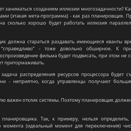
дет заниматься созданием иллюзии многозадачности? Ка
ми (этакая мета-программа) - как раз планировщик. 
 на сколько хорошо будет работать иллюзия паралле
ик должна стараться раздавать имеющиеся кванты вр
 “справедливо” - тоже довольно обширное. К при
воспроизведение фильма будет подвисать, при этом не 
ет притормаживать.
 задача распределения ресурсов процессора будет с
ни - неприятно, когда управленцы получают больше
елю важен отклик системы. Поэтому планировщик долже
планировщика. Так, к примеру, нельзя определить,
о момента (идеальный момент для переключения) чис