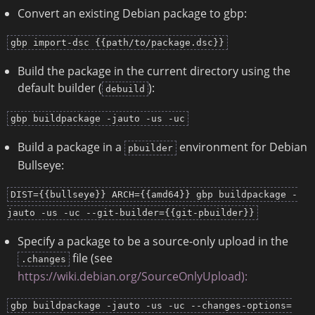
Convert an existing Debian package to gbp:
gbp import-dsc {{path/to/package.dsc}}
Build the package in the current directory using the
default builder (
):
debuild
gbp buildpackage -jauto -us -uc
Build a package in a
environment for Debian
pbuilder
Bullseye:
DIST={{bullseye}} ARCH={{amd64}} gbp buildpackage -
jauto -us -uc --git-builder={{git-pbuilder}}
Specify a package to be a source-only upload in the
file (see
.changes
https://wiki.debian.org/SourceOnlyUpload):
gbp buildpackage -jauto -us -uc --changes-options=