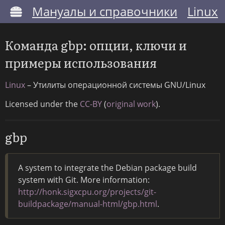
Мануалы и справочники
Linux
Команда gbp: опции, ключи и
примеры использования
Linux
– Утилиты операционной системы GNU/Linux
Licensed under the
CC-BY
(
original work
).
gbp
A system to integrate the Debian package build
system with Git. More information:
http://honk.sigxcpu.org/projects/git-
buildpackage/manual-html/gbp.html
.