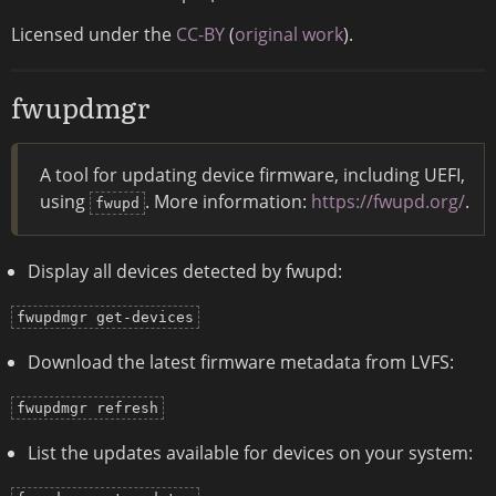
Licensed under the
CC-BY
(
original work
).
fwupdmgr
A tool for updating device firmware, including UEFI,
using
. More information:
https://fwupd.org/
.
fwupd
Display all devices detected by fwupd:
fwupdmgr get-devices
Download the latest firmware metadata from LVFS:
fwupdmgr refresh
List the updates available for devices on your system: