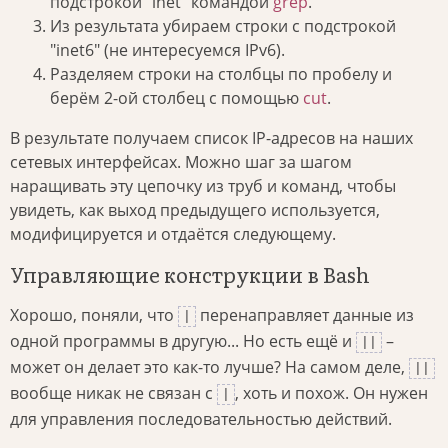
подстрокой "inet" командой
grep
.
Из результата убираем строки с подстрокой
"inet6" (не интересуемся IPv6).
Разделяем строки на столбцы по пробелу и
берём 2-ой столбец с помощью
cut
.
В результате получаем список IP-адресов на наших
сетевых интерфейсах. Можно шаг за шагом
наращивать эту цепочку из труб и команд, чтобы
увидеть, как выход предыдущего используется,
модифицируется и отдаётся следующему.
Управляющие конструкции в Bash
Хорошо, поняли, что
перенаправляет данные из
|
одной программы в другую... Но есть ещё и
–
||
может он делает это как-то лучше? На самом деле,
||
вообще никак не связан с
, хоть и похож. Он нужен
|
для управления последовательностью действий.