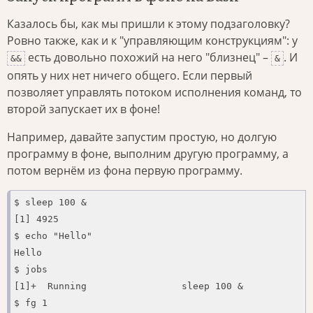
Казалось бы, как мы пришли к этому подзаголовку?
Ровно также, как и к "управляющим конструкциям": у
есть довольно похожий на него "близнец" –
. И
&&
&
опять у них нет ничего общего. Если первый
позволяет управлять потоком исполнения команд, то
второй запускает их в фоне!
Например, давайте запустим простую, но долгую
программу в фоне, выполним другую программу, а
потом вернём из фона первую программу.
$ sleep 100 &

[1] 4925

$ echo "Hello"

Hello

$ jobs

[1]+  Running                 sleep 100 &

$ fg 1
