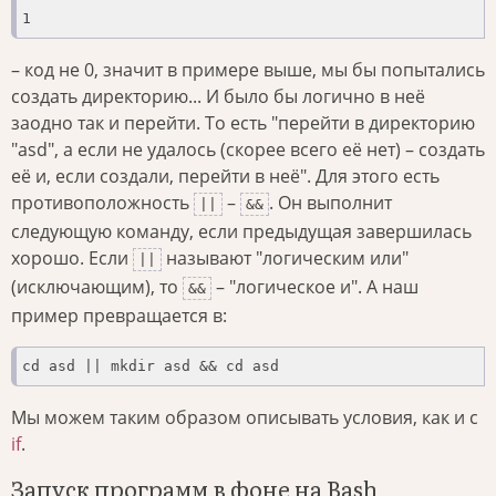
1
– код не 0, значит в примере выше, мы бы попытались
создать директорию... И было бы логично в неё
заодно так и перейти. То есть "перейти в директорию
"asd", а если не удалось (скорее всего её нет) – создать
её и, если создали, перейти в неё". Для этого есть
противоположность
–
. Он выполнит
||
&&
следующую команду, если предыдущая завершилась
хорошо. Если
называют "логическим или"
||
(исключающим), то
– "логическое и". А наш
&&
пример превращается в:
cd asd || mkdir asd && cd asd
Мы можем таким образом описывать условия, как и с
if
.
Запуск программ в фоне на Bash