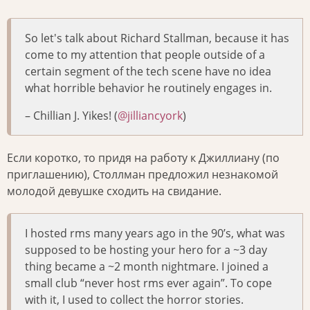
So let's talk about Richard Stallman, because it has
come to my attention that people outside of a
certain segment of the tech scene have no idea
what horrible behavior he routinely engages in.
– Chillian J. Yikes! (
@jilliancyork
)
Если коротко, то придя на работу к Джиллиану (по
приглашению), Столлман предложил незнакомой
молодой девушке сходить на свидание.
I hosted rms many years ago in the 90’s, what was
supposed to be hosting your hero for a ~3 day
thing became a ~2 month nightmare. I joined a
small club “never host rms ever again”. To cope
with it, I used to collect the horror stories.