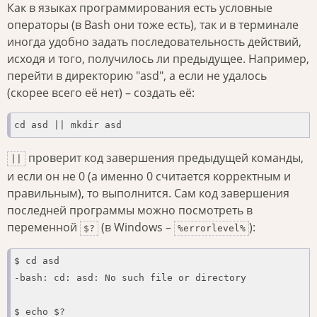
Как в языках программирования есть условные
операторы (в Bash они тоже есть), так и в терминале
иногда удобно задать последовательность действий,
исходя и того, получилось ли предыдущее. Например,
перейти в директорию "asd", а если не удалось
(скорее всего её нет) – создать её:
cd asd || mkdir asd
проверит код завершения предыдущей команды,
||
и если он не 0 (а именно 0 считается корректным и
правильным), то выполнится. Сам код завершения
последней программы можно посмотреть в
переменной
(в Windows –
):
$?
%errorlevel%
$ cd asd

-bash: cd: asd: No such file or directory

$ echo $?
