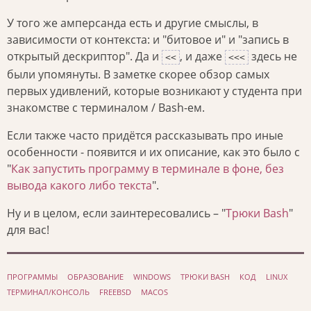
У того же амперсанда есть и другие смыслы, в
зависимости от контекста: и "битовое и" и "запись в
открытый дескриптор". Да и
, и даже
здесь не
<<
<<<
были упомянуты. В заметке скорее обзор самых
первых удивлений, которые возникают у студента при
знакомстве с терминалом / Bash-ем.
Если также часто придётся рассказывать про иные
особенности - появится и их описание, как это было с
"
Как запустить программу в терминале в фоне, без
вывода какого либо текста
".
Ну и в целом, если заинтересовались – "
Трюки Bash
"
для вас!
ПРОГРАММЫ
ОБРАЗОВАНИЕ
WINDOWS
ТРЮКИ BASH
КОД
LINUX
ТЕРМИНАЛ/КОНСОЛЬ
FREEBSD
MACOS