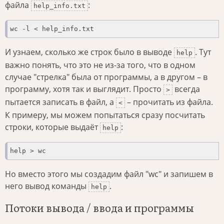
файла
:
help_info.txt
wc -l < help_info.txt
И узнаем, сколько же строк было в выводе
. Тут
help
важно понять, что это не из-за того, что в одном
случае "стрелка" была от программы, а в другом – в
программу, хотя так и выглядит. Просто
всегда
>
пытается записать в файл, а
– прочитать из файла.
<
К примеру, мы можем попытаться сразу посчитать
строки, которые выдаёт
:
help
help > wc
Но вместо этого мы создадим файл "wc" и запишем в
него вывод команды
.
help
Потоки вывода / ввода и программы