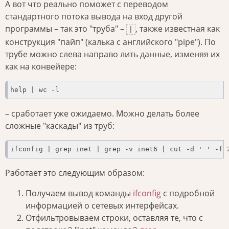
А вот что реально поможет с переводом
стандартного потока вывода на вход другой
программы – так это "труба" –
, также известная как
|
конструкция "пайп" (калька с английского "pipe"). По
трубе можно слева направо лить данные, изменяя их
как на конвейере:
help | wc -l
– сработает уже ожидаемо. Можно делать более
сложные "каскады" из труб:
ifconfig | grep inet | grep -v inet6 | cut -d ' ' -f 
Работает это следующим образом:
Получаем вывод команды
ifconfig
с подробной
информацией о сетевых интерфейсах.
Отфильтровываем строки, оставляя те, что с