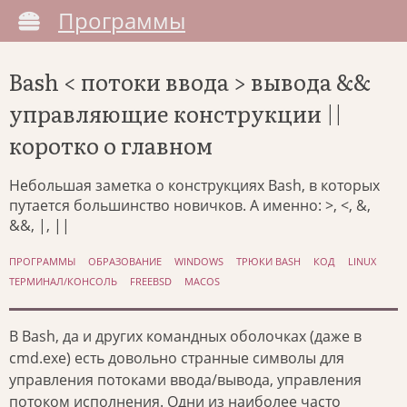
Программы
Bash < потоки ввода > вывода &&
управляющие конструкции ||
коротко о главном
Небольшая заметка о конструкциях Bash, в которых
путается большинство новичков. А именно: >, <, &,
&&, |, ||
ПРОГРАММЫ
ОБРАЗОВАНИЕ
WINDOWS
ТРЮКИ BASH
КОД
LINUX
ТЕРМИНАЛ/КОНСОЛЬ
FREEBSD
MACOS
В Bash, да и других командных оболочках (даже в
cmd.exe) есть довольно странные символы для
управления потоками ввода/вывода, управления
потоком исполнения. Одни из наиболее часто