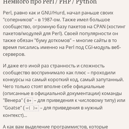
Немного про Perl / PHP / Python
Perl, равно как и GNU/Hurd, начал раньше своих
"соперников" – в 1987-ом. Также имел большое
сообщество, огромную базу пакетов на CPAN (хостинг
пакетов/модулей для Perl). Своей популярности он
также обязан "буму доткомов" – многие сайты в то
время писались именно на Perl под CGI-модуль веб-
серверов.
И даже его иной раз странность и сложность
сообщество воспринимало как плюс – проходили
конкурсы на самый короткий код, самый запутанный.
Чего только стоят вполне себе официальные
(описанные в официальной документации) команды
"Венера" (
– для приведения к числовому типу) или
0+
"Goatse" (
– для приведения в нужный
=( )=
контекст)...
А как вам выделение программистов, которые