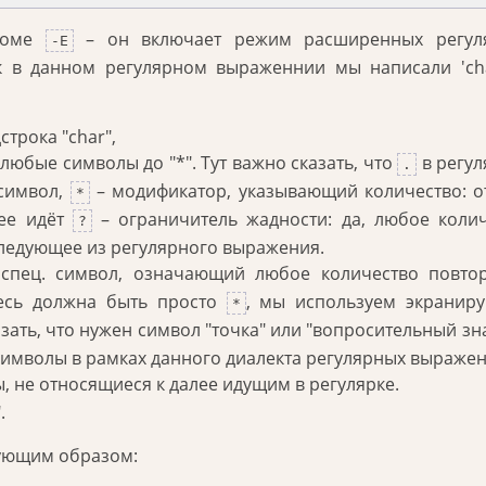
кроме
– он включает режим расширенных регул
-E
к в данном регулярном выраженнии мы написали 'ch
строка "char",
 любые символы до "*". Тут важно сказать, что
в регу
.
 символ,
– модификатор, указывающий количество: о
*
лее идёт
– ограничитель жадности: да, любое коли
?
следующее из регулярного выражения.
спец. символ, означающий любое количество повтор
десь должна быть просто
, мы используем экранир
*
зать, что нужен символ "точка" или "вопросительный зна
символы в рамках данного диалекта регулярных выражен
, не относящиеся к далее идущим в регулярке.
.
дующим образом: