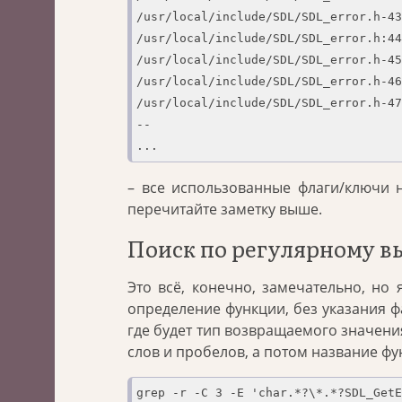
/usr/local/include/SDL/SDL_error.h-43
/usr/local/include/SDL/SDL_error.h:44
/usr/local/include/SDL/SDL_error.h-45
/usr/local/include/SDL/SDL_error.h-46
/usr/local/include/SDL/SDL_error.h-47
--

...
– все использованные флаги/ключи н
перечитайте заметку выше.
Поиск по регулярному в
Это всё, конечно, замечательно, но
определение функции, без указания фа
где будет тип возвращаемого значения 
слов и пробелов, а потом название фу
grep -r -C 3 -E 'char.*?\*.*?SDL_GetE