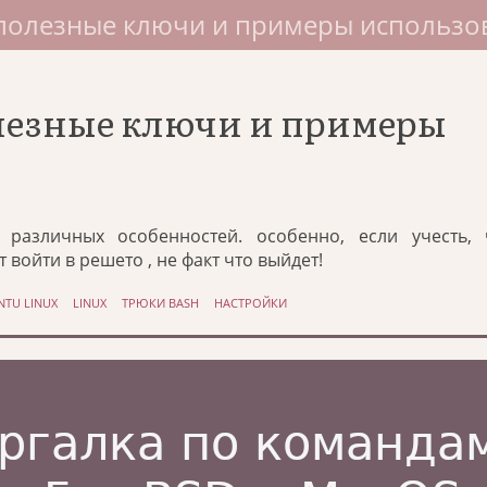
 полезные ключи и примеры использо
олезные ключи и примеры
различных особенностей. особенно, если учесть, 
 войти в решето , не факт что выйдет!
NTU LINUX
LINUX
ТРЮКИ BASH
НАСТРОЙКИ