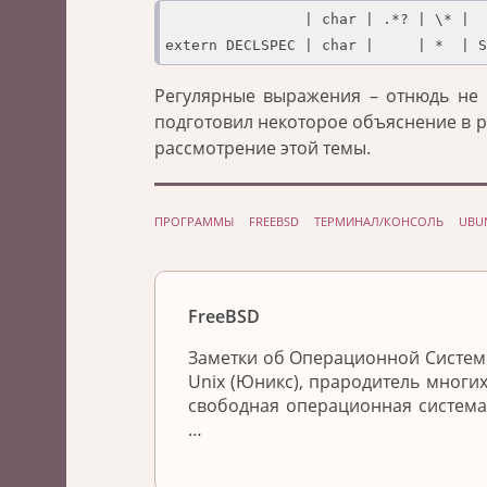
                | char | .*? | \* |  
extern DECLSPEC | char |     | *  | S
Регулярные выражения – отнюдь не о
подготовил некоторое объяснение в 
рассмотрение этой темы.
ПРОГРАММЫ
FREEBSD
ТЕРМИНАЛ/КОНСОЛЬ
UBU
FreeBSD
Заметки об Операционной Системе
Unix (Юникс), прародитель многих
свободная операционная система
…