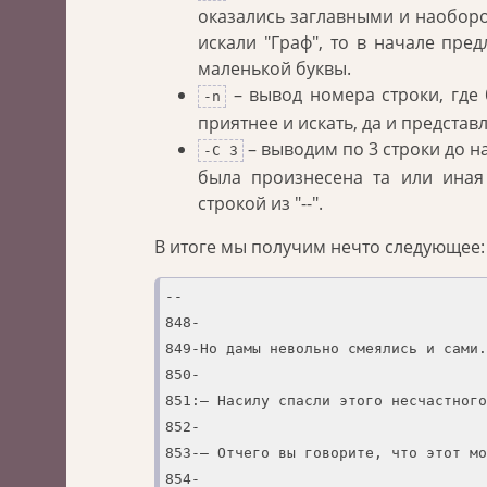
оказались заглавными и наоборот
искали "Граф", то в начале пре
маленькой буквы.
– вывод номера строки, где 
-n
приятнее и искать, да и представ
– выводим по 3 строки до н
-C 3
была произнесена та или иная 
строкой из "--".
В итоге мы получим нечто следующее:
--

848-

849-Но дамы невольно смеялись и сами.

850-

851:— Насилу спасли этого несчастного
852-

853-— Отчего вы говорите, что этот мо
854-
