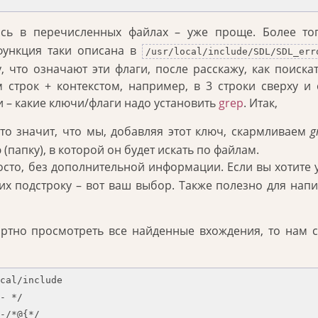
сь в перечисленных файлах – уже проще. Более тог
функция таки описана в
/usr/local/include/SDL/SDL_err
, что означают эти флаги, после расскажу, как поиска
трок + контекстом, например, в 3 строки сверху и 
и – какие ключи/флаги надо установить
grep
. Итак,
то значит, что мы, добавляя этот ключ, скармливаем
g
(папку), в которой он будет искать по файлам.
осто, без дополнительной информации. Если вы хотите 
х подстроку – вот ваш выбор. Также полезно для нап
ртно просмотреть все найденные вхождения, то нам 
cal/include

- */

-/*@{*/
