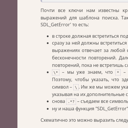
Почти все ключи нам известны 
выражений для шаблона поиска. Та
SDL_GetError' то есть:
в строке должная встретиться под
сразу за ней должны встретиться
выражениях отвечает за любой
бесконечности повторений. Да
повторений, пока не встретишь 
– мы уже знаем, что
– 
\*
*
Поэтому, чтобы указать, что з
символ –
. Им же мы можем ука
\
указывая на их дополнительные 
снова
– съедаем все символы
.*?
ну и наша функция "SDL_GetError"
Схематично это можно выразить сле