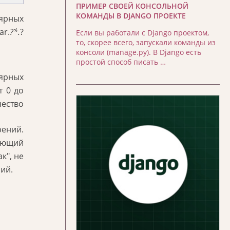
ПРИМЕР СВОЕЙ КОНСОЛЬНОЙ
КОМАНДЫ В DJANGO ПРОЕКТЕ
ярных
ar.
?*.
?
Если вы работали с Django проектом,
то, скорее всего, запускали команды из
консоли (manage.py). В Django есть
простой способ писать …
лярных
т 0 до
чество
ений.
ующий
к", не
ий.