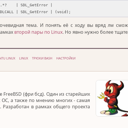
.*?    | SDL_GetError |

DLCALL | SDL_GetError | (void);
чевидная тема. И понять её с ходу вы вряд лм смож
рамках
второй пары по Linux
. Но явно нужно более тщат
NTU LINUX
LINUX
ТРЮКИ BASH
НАСТРОЙКИ
 FreeBSD (фри бсд). Один из старейших
 ОС, а также по мнению многих - самая
. Разработан в рамках общего проекта