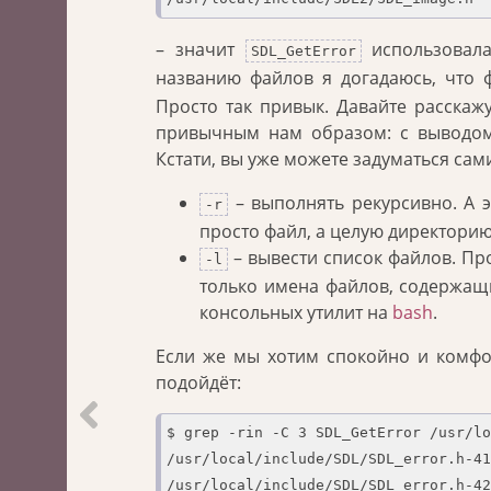
– значит
использовала
SDL_GetError
названию файлов я догадаюсь, что 
Просто так привык. Давайте расскажу
привычным нам образом: с выводом с
Кстати, вы уже можете задуматься сам
– выполнять рекурсивно. А э
-r
просто файл, а целую директорию 
– вывести список файлов. Пр
-l
только имена файлов, содержащи
консольных утилит на
bash
.
Если же мы хотим спокойно и комфо
подойдёт:
$ grep -rin -C 3 SDL_GetError /usr/lo
/usr/local/include/SDL/SDL_error.h-41
/usr/local/include/SDL/SDL_error.h-42