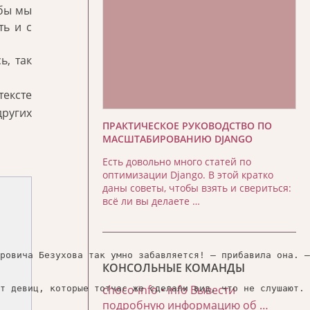
 бы мы
ть и с
ь, так
тексте
других
ПРАКТИЧЕСКОЕ РУКОВОДСТВО ПО
МАСШТАБИРОВАНИЮ DJANGO
Есть довольно много статей по
оптимизации Django. В этой кратко
даны советы, чтобы взять и свериться:
всё ли вы делаете …
ровича Безухова так умно забавляется! — прибавила она. —
КОНСОЛЬНЫЕ КОМАНДЫ
choco-info • info Вывести
т девиц, которые тотчас же сделали вид, что не слушают. 
подробную информацию об …