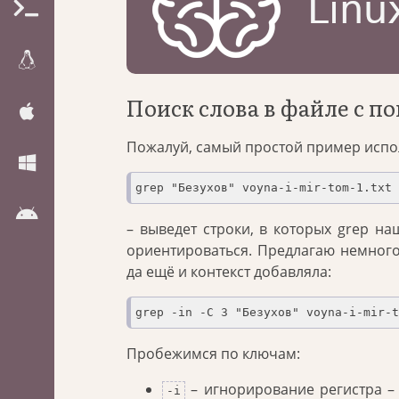
Поиск слова в файле с п
Пожалуй, самый простой пример исп
grep "Безухов" voyna-i-mir-tom-1.txt
– выведет строки, в которых grep на
ориентироваться. Предлагаю немного
да ещё и контекст добавляла:
grep -in -C 3 "Безухов" voyna-i-mir-t
Пробежимся по ключам:
– игнорирование регистра – 
-i