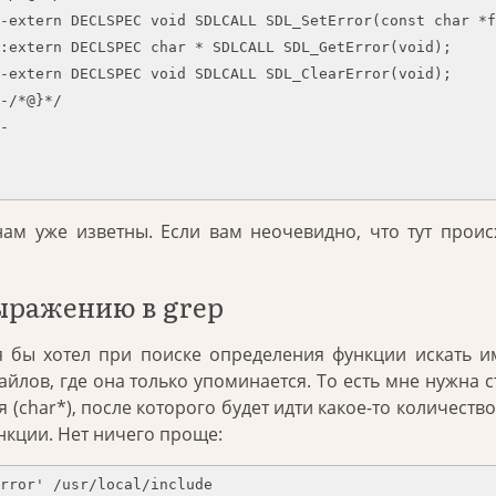
-extern DECLSPEC void SDLCALL SDL_SetError(const char *f
:extern DECLSPEC char * SDLCALL SDL_GetError(void);

-extern DECLSPEC void SDLCALL SDL_ClearError(void);

-/*@}*/

-

ам уже изветны. Если вам неочевидно, что тут проис
ыражению в grep
 я бы хотел при поиске определения функции искать 
йлов, где она только упоминается. То есть мне нужна с
(char*), после которого будет идти какое-то количество
нкции. Нет ничего проще:
rror' /usr/local/include