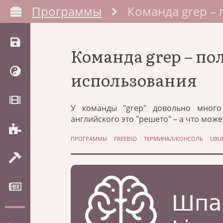
Программы
Команда grep –
Команда grep – п
использования
У команды "grep" довольно много 
английского это "решето" – а что может
ПРОГРАММЫ
FREEBSD
ТЕРМИНАЛ/КОНСОЛЬ
UBU