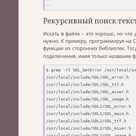
--
Рекурсивный поиск текст
Искать в файле – это хорошо, но что 
нужно. К примеру, программируя на С
функции из сторонних библиотек. То
подключения, имея только название ф
$ grep -rl SDL_GetError /usr/local/in
/usr/local/include/SDL/SDL_error.h

/usr/local/include/SDL/SDL_ttf.h

/usr/local/include/SDL/SDL_mixer.h

/usr/local/include/SDL/SDL_image.h

/usr/local/include/SDL2/SDL_error.h

/usr/local/include/SDL2/SDL_main.h

/usr/local/include/SDL2/SDL_ttf.h

/usr/local/include/SDL2/SDL_mixer.h

/usr/local/include/SDL2/SDL_image.h