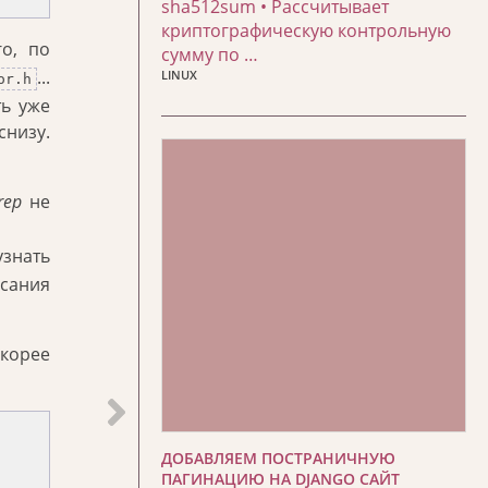
sha512sum • Рассчитывает
криптографическую контрольную
о, по
сумму по …
...
LINUX
or.h
ть уже
снизу.
rep
не
узнать
исания
скорее
ДОБАВЛЯЕМ ПОСТРАНИЧНУЮ
ПАГИНАЦИЮ НА DJANGO САЙТ