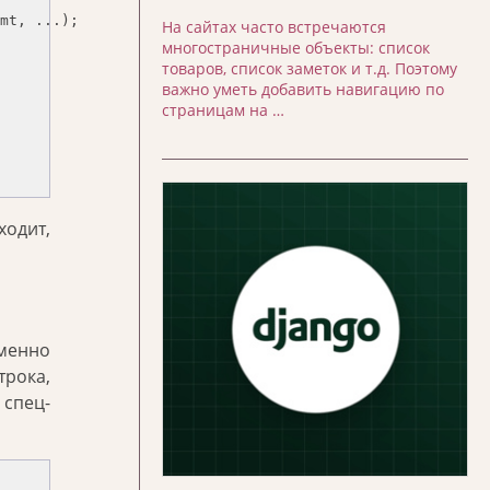
mt, ...);

На сайтах часто встречаются
многостраничные объекты: список
товаров, список заметок и т.д. Поэтому
важно уметь добавить навигацию по
страницам на …
ходит,
именно
трока,
 спец-