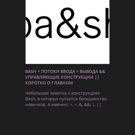
BASH < ПОТОКИ ВВОДА > ВЫВОДА &&
УПРАВЛЯЮЩИЕ КОНСТРУКЦИИ ||
КОРОТКО О ГЛАВНОМ
Небольшая заметка о конструкциях
Bash, в которых путается большинство
новичков. А именно: >, <, &, &&, |, ||