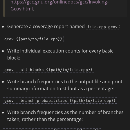
https://gcc.gnu.org/onlinedocs/gcc/Invoking-
Gcov.html
.
Generate a coverage report named
:
file.cpp.gcov
gcov {{path/to/file.cpp}}
Write individual execution counts for every basic
block:
gcov --all-blocks {{path/to/file.cpp}}
Write branch frequencies to the output file and print
summary information to stdout as a percentage:
gcov --branch-probabilities {{path/to/file.cpp}}
Write branch frequencies as the number of branches
taken, rather than the percentage: