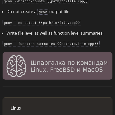
gcov --branch-counts {{path/to/file.cpp}}
Do not create a
output file:
gcov
gcov --no-output {{path/to/file.cpp}}
Write file level as well as function level summaries:
gcov --function-summaries {{path/to/file.cpp}}
Linux