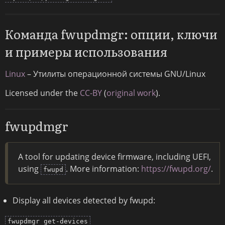
Команда fwupdmgr: опции, ключи
и примеры использования
Linux
– Утилиты операционной системы GNU/Linux
Licensed under the
CC-BY
(
original work
).
fwupdmgr
A tool for updating device firmware, including UEFI,
using
. More information:
https://fwupd.org/
.
fwupd
Display all devices detected by fwupd:
fwupdmgr get-devices