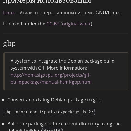
Linux
– Утилиты операционной системы GNU/Linux
Licensed under the
CC-BY
(
original work
).
gbp
A system to integrate the Debian package build
system with Git. More information:
http://honk.sigxcpu.org/projects/git-
buildpackage/manual-html/gbp.html
.
Convert an existing Debian package to gbp:
gbp import-dsc {{path/to/package.dsc}}
Build the package in the current directory using the
default builder (
):