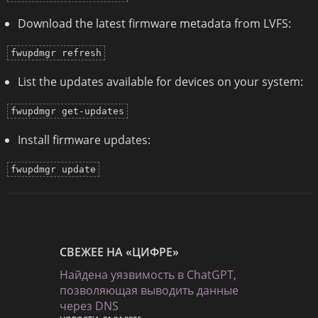
Download the latest firmware metadata from LVFS:
fwupdmgr refresh
List the updates available for devices on your system:
fwupdmgr get-updates
Install firmware updates:
fwupdmgr update
СВЕЖЕЕ НА «ЦИФРЕ»
Найдена уязвимость в ChatGPT,
позволяющая выводить данные
через DNS