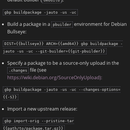
debuild
gbp buildpackage -jauto -us -uc
Build a package in a
environment for Debian
pbuilder
Bullseye:
DIST={{bullseye}} ARCH={{amd64}} gbp buildpackage -
jauto -us -uc --git-builder={{git-pbuilder}}
Specify a package to be a source-only upload in the
file (see
.changes
https://wiki.debian.org/SourceOnlyUpload):
gbp buildpackage -jauto -us -uc --changes-options=
{{-S}}
Import a new upstream release:
gbp import-orig --pristine-tar
{{path/to/package.tar.gz}}