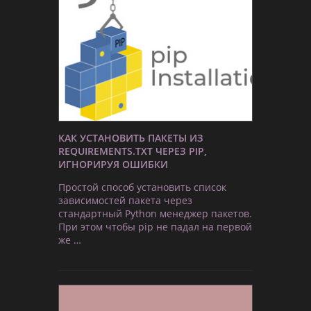
КАК УСТАНОВИТЬ ПАКЕТЫ ИЗ
REQUIREMENTS.TXT ЧЕРЕЗ PIP,
ИГНОРИРУЯ ОШИБКИ
Простой способ установить список
зависимостей пакета через
стандартный Python менеджер пакетов.
При этом чтобы pip не падал на первой
же …