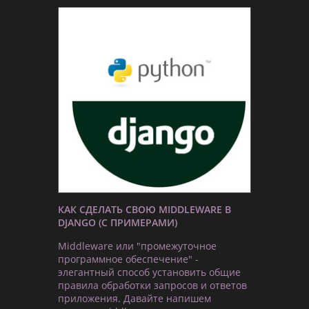
КАК СДЕЛАТЬ СВОЮ MIDDLEWARE В
DJANGO (С ПРИМЕРАМИ)
Middleware или "промежуточное
программное обеспечение" -
элегантный способ установить общие
правила обработки запросов и ответов
приложения. Давайте напишем