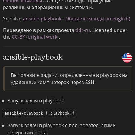
Общие команды
– Общие команды, присущие
различным операционным системам.
See also
ansible-playbook - Общие команды (in english)
Переведено в рамках проекта
tldr-ru
. Licensed under
the
CC-BY
(
original work
).
ansible-playbook
Выполняйте задачи, определенные в playbook на
удаленных компьютерах через SSH.
Запуск задач в playbook:
ansible-playbook {{playbook}}
Запуск задач в playbook с пользовательскими
ресурсами хоста: