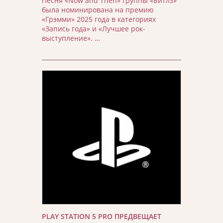
Песня «Now and Then» группы «Битлз»
была номинирована на премию
«Грэмми» 2025 года в категориях
«Запись года» и «Лучшее рок-
выступление». …
PLAY STATION 5 PRO ПРЕДВЕЩАЕТ