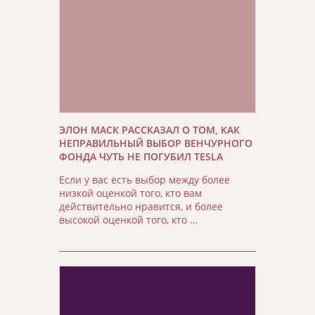
ЭЛОН МАСК РАССКАЗАЛ О ТОМ, КАК
НЕПРАВИЛЬНЫЙ ВЫБОР ВЕНЧУРНОГО
ФОНДА ЧУТЬ НЕ ПОГУБИЛ TESLA
Если у вас есть выбор между более
низкой оценкой того, кто вам
действительно нравится, и более
высокой оценкой того, кто …