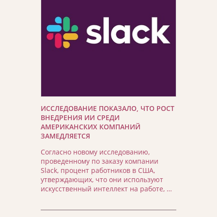
ИССЛЕДОВАНИЕ ПОКАЗАЛО, ЧТО РОСТ
ВНЕДРЕНИЯ ИИ СРЕДИ
АМЕРИКАНСКИХ КОМПАНИЙ
ЗАМЕДЛЯЕТСЯ
Согласно новому исследованию,
проведенному по заказу компании
Slack, процент работников в США,
утверждающих, что они используют
искусственный интеллект на работе, …