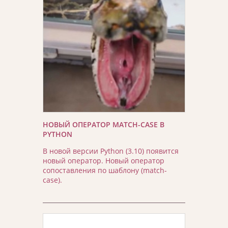
НОВЫЙ ОПЕРАТОР MATCH-CASE В
PYTHON
В новой версии Python (3.10) появится
новый оператор. Новый оператор
сопоставления по шаблону (match-
case).