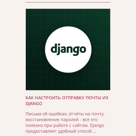
КАК НАСТРОИТЬ ОТПРАВКУ ПОЧТЫ ИЗ
DJANGO
Письма об ошибках, отчёты на почту,
восстановление паролей - всё это
полезно при работе с сайтом. Django
предоставляет удобный способ …