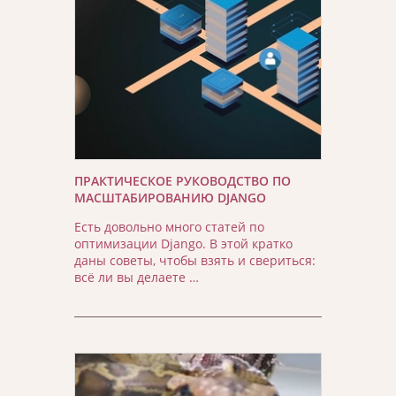
ПРАКТИЧЕСКОЕ РУКОВОДСТВО ПО
МАСШТАБИРОВАНИЮ DJANGO
Есть довольно много статей по
оптимизации Django. В этой кратко
даны советы, чтобы взять и свериться:
всё ли вы делаете …