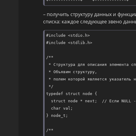
– получить структуру данных и функц
списка: каждое следующее звено данн
#
include
<
stdio.h
>
#
include
<
stdlib.h
>
/*
*
 * Структура для описания элемента сп
 * Объявим структуру,
 * полем которой является указатель н
*/
typedef
struct
 node {

struct
 node * next;  
//
 Если NULL -
char
 val;

} 
node_t
;

/*
*