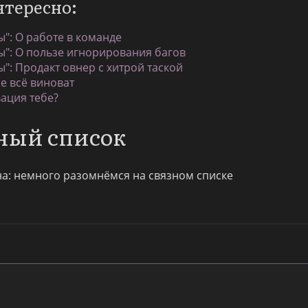
нтересно:
": О работе в команде
ы": О пользе игнорирования багов
": Продакт овнер с хитрой таской
e всё виноват
ация тебе?
ный список
на: немного разомнёмся на связном списке