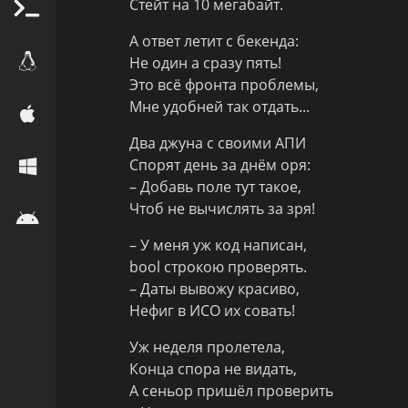
Стейт на 10 мегабайт.
А ответ летит с бекенда:
Не один а сразу пять!
Это всё фронта проблемы,
Мне удобней так отдать...
Два джуна с своими АПИ
Спорят день за днём оря:
– Добавь поле тут такое,
Чтоб не вычислять за зря!
– У меня уж код написан,
bool строкою проверять.
– Даты вывожу красиво,
Нефиг в ИСО их совать!
Уж неделя пролетела,
Конца спора не видать,
А сеньор пришёл проверить