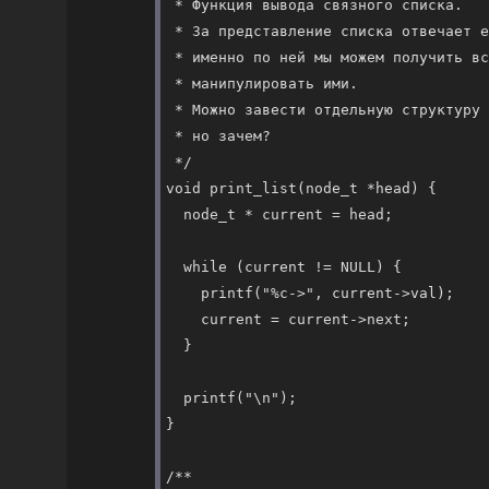
 * Функция вывода связного списка.
 * За представление списка отвечает е
 * именно по ней мы можем получить вс
 * манипулировать ими.
 * Можно завести отдельную структуру 
 * но зачем?
*/
void
print_list
(
node_t
 *head) {

node_t
 * current = head;

while
 (current != 
NULL
) {

printf
(
"
%c
->
"
, current->
val
);

    current = current->
next
;

  }

printf
(
"
\n
"
);

}

/*
*