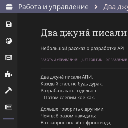
Работа и управление
Два дж
Два джунá писал
Небольшой рассказ о разработке API
РАБОТА И УПРАВЛЕНИЕ
JUST FOR FUN
УПРАВЛЕНИЕ
Два джунá писали АПИ.
Каждый стал, не будь дурак,
Разрабатывать отдельно
– Потом слепим кое-как.
Дольше говорить с другими,
Чем всё разом накидать:
Вот запрос ползёт с фронтенда,