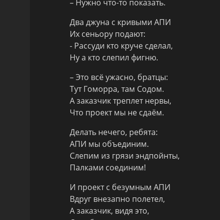
– Нужно что-то показать.
Два джуна с кривыми АПИ
Их сеньору подают:
- Рассуди кто круче сделал,
Ну а кто слепил фигню.
– Это всё ужасно, братцы:
Тут Гоморра, там Содом.
А заказчик треплет нервы,
Что проект мы не сдаём.
Делать нечего, ребята:
АПИ мы объединим.
Слепим из грязи эндпойнты,
Палками соединим!
И проект с безумным АПИ
Вдруг внезапно полетел,
А заказчик, видя это,