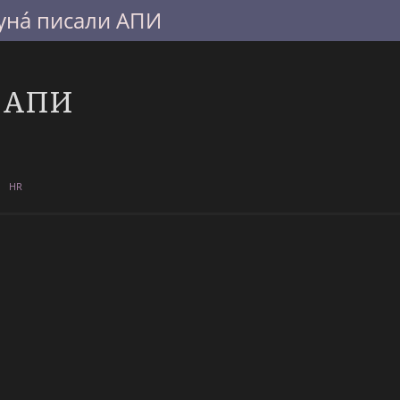
унá писали АПИ
и АПИ
HR