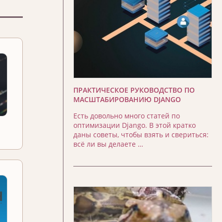
ПРАКТИЧЕСКОЕ РУКОВОДСТВО ПО
МАСШТАБИРОВАНИЮ DJANGO
Есть довольно много статей по
оптимизации Django. В этой кратко
даны советы, чтобы взять и свериться:
всё ли вы делаете …