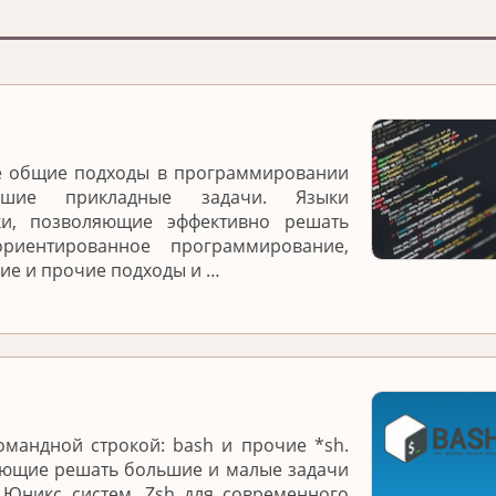
е общие подходы в программировании
ие прикладные задачи. Языки
ки, позволяющие эффективно решать
ориентированное программирование,
е и прочие подходы и …
омандной строкой: bash и прочие *sh.
яющие решать большие и малые задачи
 Юникс систем. Zsh для современного