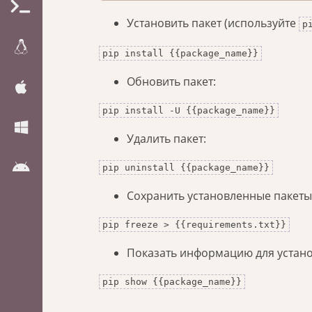
Установить пакет (используйте
p
pip install {{package_name}}
Обновить пакет:
pip install -U {{package_name}}
Удалить пакет:
pip uninstall {{package_name}}
Сохранить установленные пакеты 
pip freeze > {{requirements.txt}}
Показать информацию для устано
pip show {{package_name}}