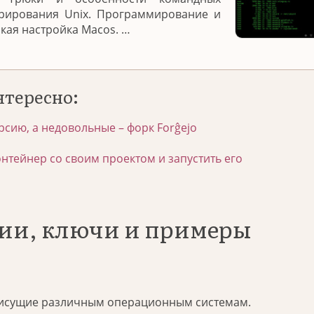
трирования Unix. Программирование и
нкая настройка Macos. …
нтересно:
рсию, а недовольные – форк Forĝejo
онтейнер со своим проектом и запустить его
ции, ключи и примеры
исущие различным операционным системам.