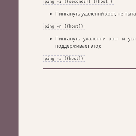
ping -i {{seconds}} {{host}}
Пингануть удаленнй хост, не пыт
ping -n {{host}}
Пингануть удаленнй хост и ус
поддерживает это):
ping -a {{host}}