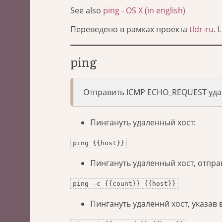
See also
ping - OS X (in english)
Переведено в рамках проекта
tldr-ru
. 
ping
Отправить ICMP ECHO_REQUEST уда
Пингануть удаленный хост:
ping {{host}}
Пингануть удаленный хост, отпра
ping -c {{count}} {{host}}
Пингануть удаленнй хост, указав