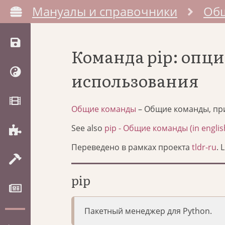
Мануалы и справочники
Об
Команда pip: опц
использования
Общие команды
– Общие команды, пр
See also
pip - Общие команды (in englis
Переведено в рамках проекта
tldr-ru
. 
pip
Пакетный менеджер для Python.