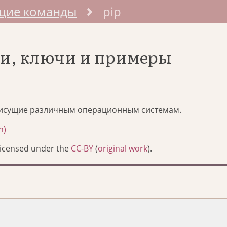
щие команды
pip
ии, ключи и примеры
исущие различным операционным системам.
h)
Licensed under the
CC-BY
(
original work
).