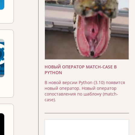
НОВЫЙ ОПЕРАТОР MATCH-CASE В
PYTHON
В новой версии Python (3.10) появится
новый оператор. Новый оператор
сопоставления по шаблону (match-
case).