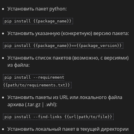
Установить пакет python:
pip install {{package_name}}
Установить указанную (конкретную) версию пакета:
pip install {{package_name}}=={{package_version}}
Установить список пакетов (возможно, с версиями)
из файла:
pip install --requirement
{{path/to/requirements.txt}}
Установить пакеты из URL или локального файла
архива (.tar.gz | .whl):
pip install --find-links {{url|path/to/file}}
Установить локальный пакет в текущей директории