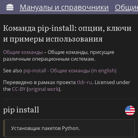
Мануалы и справочники
Общие
Команда pip-install: опции, ключи
и примеры использования
Общие команды
– Общие команды, присущие
различным операционным системам.
See also
pip-install - Общие команды (in english)
Переведено в рамках проекта
tldr-ru
. Licensed under
the
CC-BY
(
original work
).
pip install
Установщик пакетов Python.