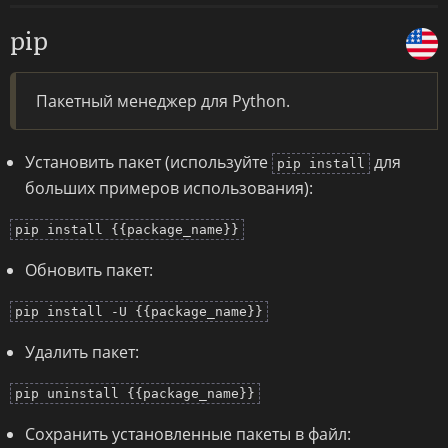
pip
Пакетный менеджер для Python.
Установить пакет (используйте
для
pip install
больших примеров использования):
pip install {{package_name}}
Обновить пакет:
pip install -U {{package_name}}
Удалить пакет:
pip uninstall {{package_name}}
Сохранить установленные пакеты в файл: