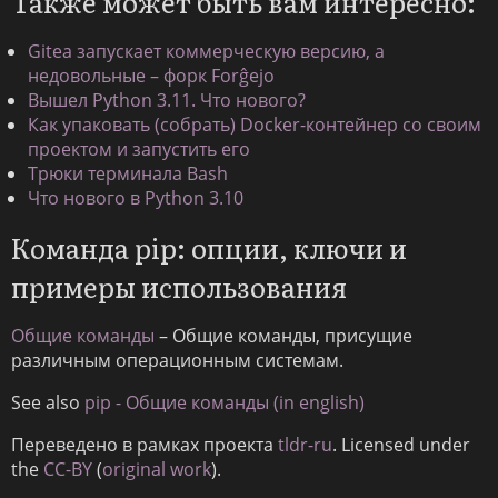
Также может быть вам интересно:
Gitea запускает коммерческую версию, а
недовольные – форк Forĝejo
Вышел Python 3.11. Что нового?
Как упаковать (собрать) Docker-контейнер со своим
проектом и запустить его
Трюки терминала Bash
Что нового в Python 3.10
Команда pip: опции, ключи и
примеры использования
Общие команды
– Общие команды, присущие
различным операционным системам.
See also
pip - Общие команды (in english)
Переведено в рамках проекта
tldr-ru
. Licensed under
the
CC-BY
(
original work
).