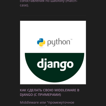
сопоставления по шаблону (match-
case).
КАК СДЕЛАТЬ СВОЮ MIDDLEWARE В
DJANGO (С ПРИМЕРАМИ)
Middleware или "промежуточное