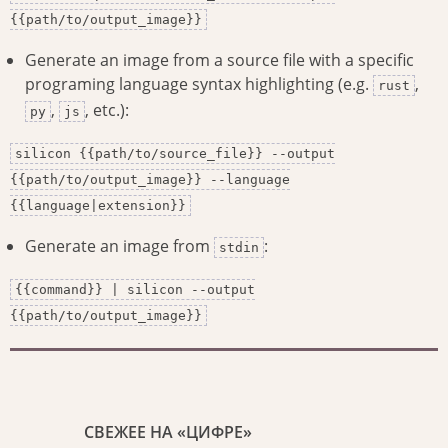
{{path/to/output_image}}
Generate an image from a source file with a specific
programing language syntax highlighting (e.g.
,
rust
,
, etc.):
py
js
silicon {{path/to/source_file}} --output
{{path/to/output_image}} --language
{{language|extension}}
Generate an image from
:
stdin
{{command}} | silicon --output
{{path/to/output_image}}
СВЕЖЕЕ НА «ЦИФРЕ»