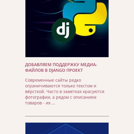
ДОБАВЛЯЕМ ПОДДЕРЖКУ МЕДИА-
ФАЙЛОВ В DJANGO ПРОЕКТ
Современные сайты редко
ограничиваются только текстом и
вёрсткой. Часто в заметках красуются
фотографии, а рядом с описанием
товаров - их …