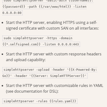
sudo simplehttpserver -basic-auth {{username}}:
{{password}} -path {{/var/www/html}} -listen
0.0.0.0:80
Start the HTTP server, enabling HTTPS using a self-
signed certificate with custom SAN on all interfaces:
sudo simplehttpserver -https -domain
{{*.selfsigned.com}} -listen 0.0.0.0:443
Start the HTTP server with custom response headers
and upload capability:
simplehttpserver -upload -header '{{X-Powered-By:
Go}}' -header '{{Server: SimpleHTTPServer}}'
Start the HTTP server with customizable rules in YAML
(see documentation for DSL):
simplehttpserver -rules {{rules.yaml}}