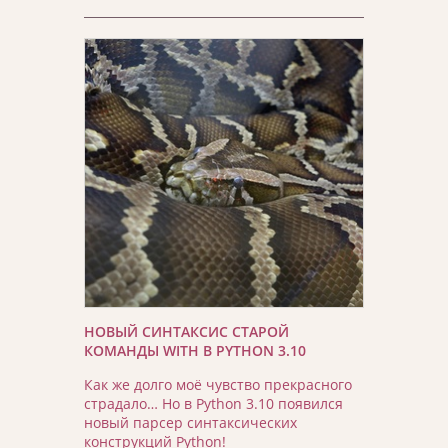
НОВЫЙ СИНТАКСИС СТАРОЙ
КОМАНДЫ WITH В PYTHON 3.10
Как же долго моё чувство прекрасного
страдало… Но в Python 3.10 появился
новый парсер синтаксических
конструкций Python!