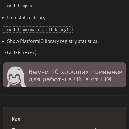
pio lib update
Uninstall a library:
pio lib uninstall {{library}}
Show PlatformIO library registry statistics:
pio lib stats
Код