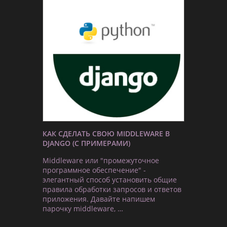
КАК СДЕЛАТЬ СВОЮ MIDDLEWARE В
DJANGO (С ПРИМЕРАМИ)
Middleware или "промежуточное
программное обеспечение" -
элегантный способ установить общие
правила обработки запросов и ответов
приложения. Давайте напишем
парочку middleware, …