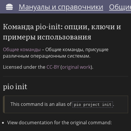
Мануалы и справочники
Общие
Команда pio-init: опции, ключи и
примеры использования
Общие команды
– Общие команды, присущие
различным операционным системам.
Licensed under the
CC-BY
(
original work
).
pio init
This command is an alias of
.
pio project init
View documentation for the original command: