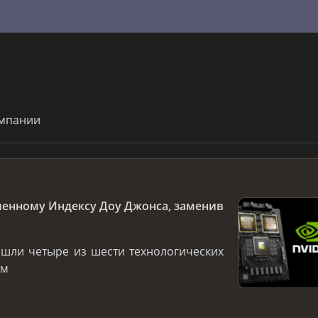
омпании
ленному Индексу Доу Джонса, заменив
ошли четыре из шести технологических
ом