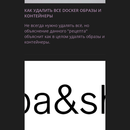
КАК УДАЛИТЬ ВСЕ DOCKER ОБРАЗЫ И
КОНТЕЙНЕРЫ
Не всегда нужно удалять всё, но
объяснение данного "рецепта"
объяснит как в целом удалять образы и
контейнеры.