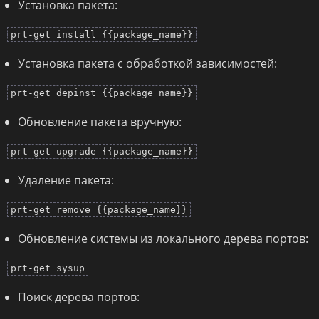
Установка пакета:
prt-get install {{package_name}}
Установка пакета с обработкой зависимостей:
prt-get depinst {{package_name}}
Обновление пакета вручную:
prt-get upgrade {{package_name}}
Удаление пакета:
prt-get remove {{package_name}}
Обновление системы из локального дерева портов:
prt-get sysup
Поиск дерева портов: