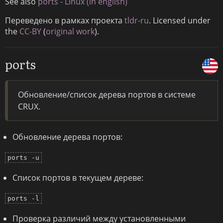
See also
ports - Linux (in english)
Переведено в рамках проекта
tldr-ru
. Licensed under
the
CC-BY
(
original work
).
ports
Обновление/список дерева портов в системе
CRUX.
Обновление дерева портов:
ports -u
Список портов в текущем дереве:
ports -l
Проверка различий между установленными