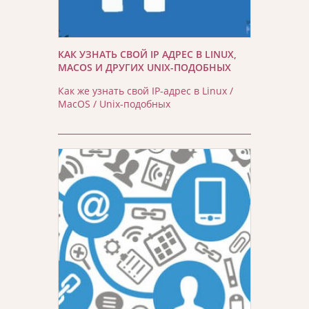
КАК УЗНАТЬ СВОЙ IP АДРЕС В LINUX,
MACOS И ДРУГИХ UNIX-ПОДОБНЫХ
Как же узнать свой IP-адрес в Linux /
MacOS / Unix-подобных