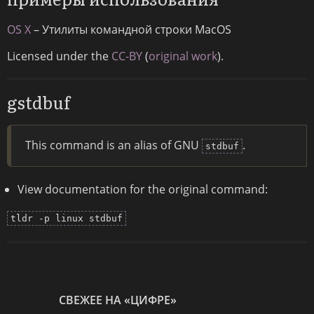
OS X
– Утилиты командной строки MacOS
Licensed under the
CC-BY
(
original work
).
gstdbuf
This command is an alias of GNU
.
stdbuf
View documentation for the original command:
tldr -p linux stdbuf
СВЕЖЕЕ НА «ЦИФРЕ»