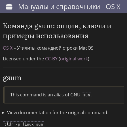
Мануалы и справочники
OS X
Команда gsum: опции, ключи и
примеры использования
OS X
– Утилиты командной строки MacOS
Licensed under the
CC-BY
(
original work
).
gsum
This command is an alias of GNU
.
sum
View documentation for the original command:
tldr -p linux sum