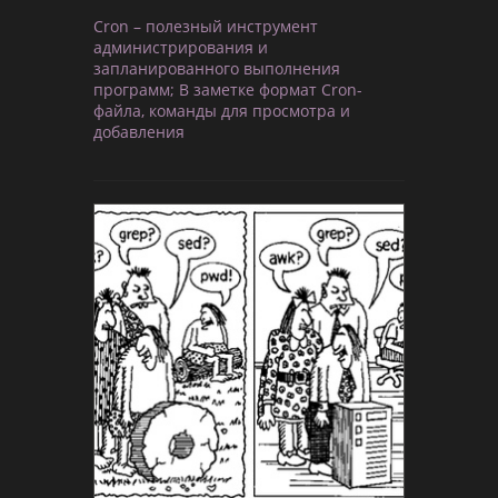
Cron – полезный инструмент
администрирования и
запланированного выполнения
программ; В заметке формат Cron-
файла, команды для просмотра и
добавления