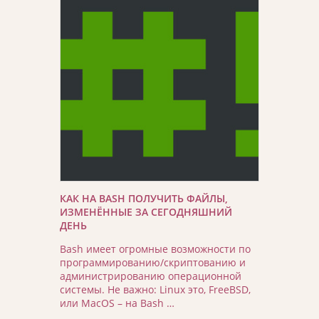
КАК НА BASH ПОЛУЧИТЬ ФАЙЛЫ,
ИЗМЕНЁННЫЕ ЗА СЕГОДНЯШНИЙ
ДЕНЬ
Bash имеет огромные возможности по
программированию/скриптованию и
администрированию операционной
системы. Не важно: Linux это, FreeBSD,
или MacOS – на Bash …