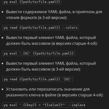
yq eval {{path/to/file.yaml}}
Вывести содержимое YAML файла, в приятном для
чтения формате (в 3-ей версии):
yq read {{path/to/file.yaml}} --colors
Вывести первый элемент YAML файла, который
должен быть массивом (в версиях старше 4-ой):
yq eval '.[0]' {{path/to/file.yaml}}
Вывести первый элемент YAML файла, который
должен быть массивом (в 3-ей версии):
yq read {{path/to/file.yaml}} '[0]'
Установить или перезаписать значение для
указанного ключа в файле (в версиях старше 4-ой):
yq eval '.{{key}} = "{{value}}"' --inplace