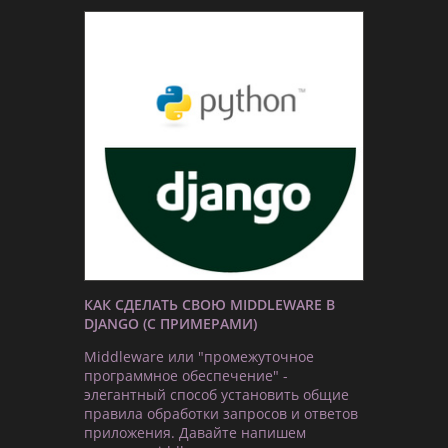
КАК СДЕЛАТЬ СВОЮ MIDDLEWARE В
DJANGO (С ПРИМЕРАМИ)
Middleware или "промежуточное
программное обеспечение" -
элегантный способ установить общие
правила обработки запросов и ответов
приложения. Давайте напишем