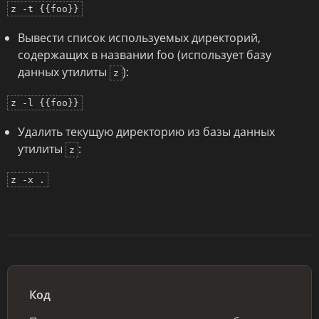
z -t {{foo}}
Вывести список используемых директорий,
содержащих в названии foo (использует базу
данных утилиты
):
z
z -l {{foo}}
Удалить текущую директорию из базы данных
утилиты
:
z
z -x .
Код