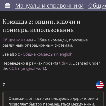
Мануалы и справочники
Общие
Команда z: опции, ключи и
примеры использования
Общие команды
– Общие команды, присущие
различным операционным системам.
See also
z - Общие команды (in english)
Переведено в рамках проекта
tldr-ru
. Licensed under
the
CC-BY
(
original work
).
z
Отслеживает часто используемые директории и
позволяет быстро перемещаться между ними,