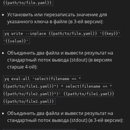
{{path/to/file.yaml}}
Установить или перезаписать значение для
указанного ключа в файле (в 3-ей версии):
yq write --inplace {{path/to/file.yaml}} '{{key}}'
'{{value}}'
Объединить два файла и вывести результат на
стандартный поток вывода (stdout) (в версиях
старше 4-ой):
yq eval-all 'select(filename == "
{{path/to/file1.yaml}}") * select(filename == "
{{path/to/file2.yaml}}")' {{path/to/file1.yaml}}
{{path/to/file2.yaml}}
Объединить два файла и вывести результат на
стандартный поток вывода (stdout) (в 3-ей версии):