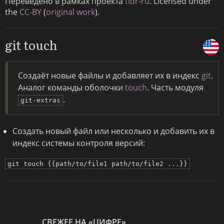
Переведено в рамках проекта
tldr-ru
. Licensed under
the
CC-BY
(
original work
).
git touch
Создаёт новые файлы и добавляет их в индекс
git
.
Аналог команды оболочки
touch
. Часть модуля
.
git-extras
Создать новый файл или несколько и добавить их в
индекс системы контроля версий:
git touch {{path/to/file1 path/to/file2 ...}}
СВЕЖЕЕ НА «ЦИФРЕ»