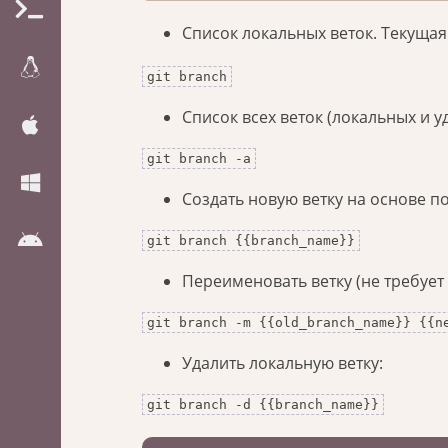
Список локальных веток. Текуща
git branch
Список всех веток (локальных и у
git branch -a
Создать новую ветку на основе п
git branch {{branch_name}}
Переименовать ветку (не требует
git branch -m {{old_branch_name}} {{n
Удалить локальную ветку:
git branch -d {{branch_name}}