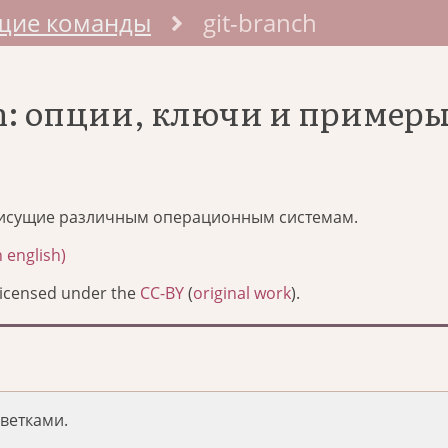
щие команды
git-branch
ch: опции, ключи и пример
исущие различным операционным системам.
 english)
Licensed under the
CC-BY
(
original work
).
 ветками.