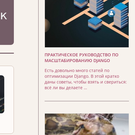
ПРАКТИЧЕСКОЕ РУКОВОДСТВО ПО
МАСШТАБИРОВАНИЮ DJANGO
Есть довольно много статей по
оптимизации Django. В этой кратко
даны советы, чтобы взять и свериться:
всё ли вы делаете …