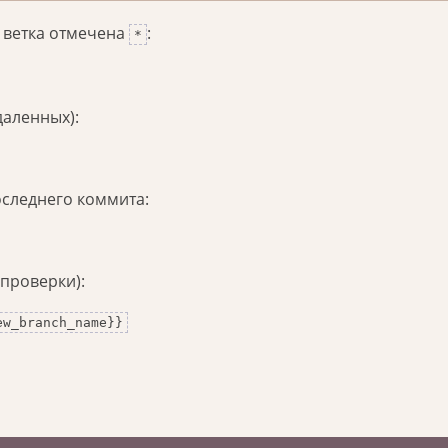
я ветка отмечена
:
*
даленных):
оследнего коммита:
 проверки):
ew_branch_name}}