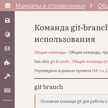
Мануалы и справочники
Об
Команда git-bran
использования
Общие команды
– Общие команды, пр
See also
git-branch - Общие команды (in
Переведено в рамках проекта
tldr-ru
. 
git branch
Основная команда git для работы с