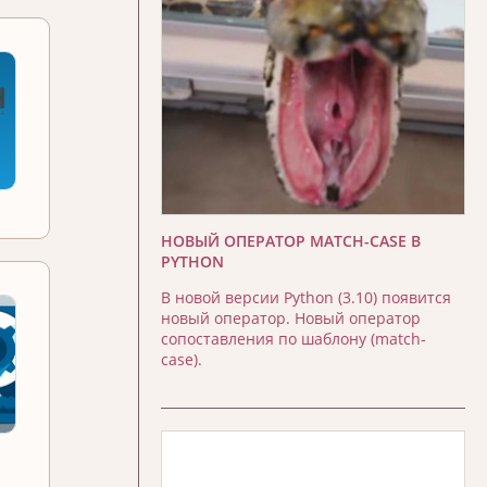
НОВЫЙ ОПЕРАТОР MATCH-CASE В
PYTHON
В новой версии Python (3.10) появится
новый оператор. Новый оператор
сопоставления по шаблону (match-
case).