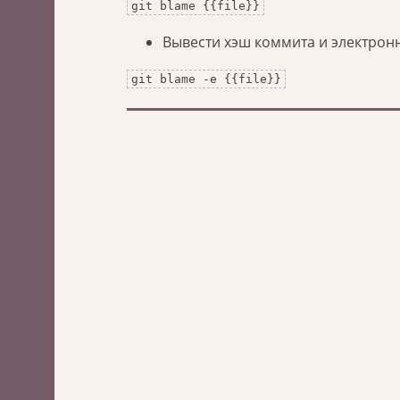
git blame {{file}}
Вывести хэш коммита и электронн
git blame -e {{file}}