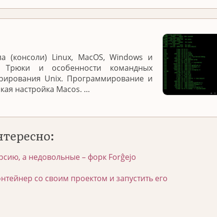
а (консоли) Linux, MacOS, Windows и
. Трюки и особенности командных
трирования Unix. Программирование и
нкая настройка Macos. …
нтересно:
рсию, а недовольные – форк Forĝejo
онтейнер со своим проектом и запустить его