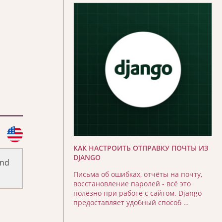
КАК НАСТРОИТЬ ОТПРАВКУ ПОЧТЫ ИЗ
DJANGO
and
Письма об ошибках, отчёты на почту,
восстановление паролей - всё это
полезно при работе с сайтом. Django
предоставляет удобный способ …