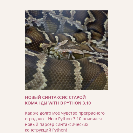
НОВЫЙ СИНТАКСИС СТАРОЙ
КОМАНДЫ WITH В PYTHON 3.10
Как же долго моё чувство прекрасного
страдало… Но в Python 3.10 появился
новый парсер синтаксических
конструкций Python!