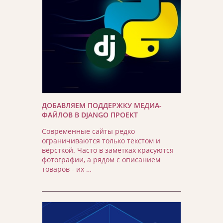
ДОБАВЛЯЕМ ПОДДЕРЖКУ МЕДИА-
ФАЙЛОВ В DJANGO ПРОЕКТ
Современные сайты редко
ограничиваются только текстом и
вёрсткой. Часто в заметках красуются
фотографии, а рядом с описанием
товаров - их …