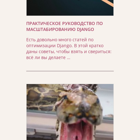
ПРАКТИЧЕСКОЕ РУКОВОДСТВО ПО
МАСШТАБИРОВАНИЮ DJANGO
Есть довольно много статей по
оптимизации Django. В этой кратко
даны советы, чтобы взять и свериться:
всё ли вы делаете …