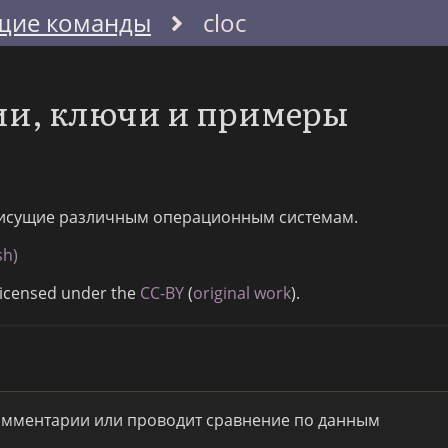
щие команды
cloc
ции, ключи и примеры
исущие различным операционным системам.
sh)
Licensed under the
CC-BY
(
original work
).
комментарии или проводит сравнение по данным