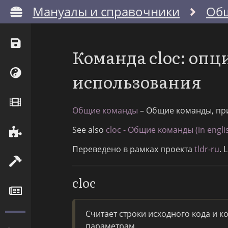
Мануалы и справочники
Об
Команда cloc: оп
использования
Общие команды
– Общие команды, пр
See also
cloc - Общие команды (in engli
Переведено в рамках проекта
tldr-ru
. 
cloc
Считает строки исходного кода и 
параметрам.