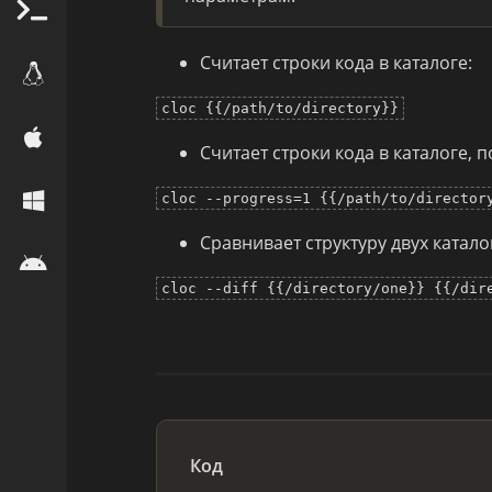
Считает строки кода в каталоге:
cloc {{/path/to/directory}}
Считает строки кода в каталоге,
cloc --progress=1 {{/path/to/director
Сравнивает структуру двух катал
cloc --diff {{/directory/one}} {{/dir
Код