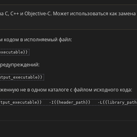
 C, C++ и Objective-C. Может использоваться как замена
м кодом в исполняемый файл:
executable}}
предупреждений:
utput_executable}}
женную не в одном каталоге с файлом исходного кода:
put_executable}} -I{{header_path}} -L{{library_pa