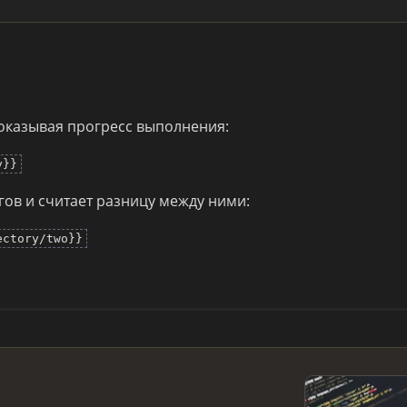
 показывая прогресс выполнения:
y}}
огов и считает разницу между ними:
ectory/two}}