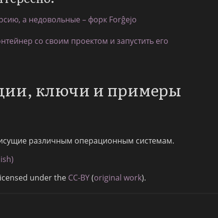
рсию, а недовольные – форк Forĝejo
онтейнер со своим проектом и запустить его
пции, ключи и примеры
исущие различным операционным системам.
ish)
Licensed under the
CC-BY
(
original work
).