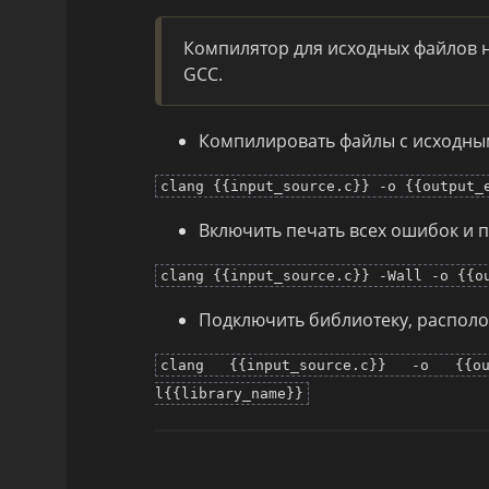
Компилятор для исходных файлов на
GCC.
Компилировать файлы с исходны
clang {{input_source.c}} -o {{output_
Включить печать всех ошибок и 
clang {{input_source.c}} -Wall -o {{o
Подключить библиотеку, располо
clang {{input_source.c}} -o {{out
l{{library_name}}