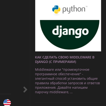
КАК СДЕЛАТЬ СВОЮ MIDDLEWARE В
DJANGO (С ПРИМЕРАМИ)
Middleware или "промежуточное
программное обеспечение" -
элегантный способ установить общие
правила обработки запросов и ответов
приложения. Давайте напишем
парочку middleware, …