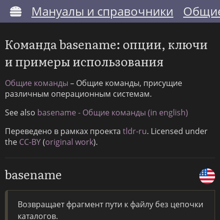
Мануалы и справочники
Общие
Команда basename: опции, ключи
и примеры использования
Общие команды
– Общие команды, присущие
различным операционным системам.
See also
basename - Общие команды (in english)
Переведено в рамках проекта
tldr-ru
. Licensed under
the
CC-BY
(
original work
).
basename
Возвращает фрагмент пути к файлу без цепочки
каталогов.