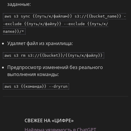
заданные:
aws s3 sync {{путь/к/файлам}} s3://{{bucket_name}} -
-exclude {{путь/к/файлу}} --exclude {{путь/к/
папке}}/*
Удаляет файл из хранилища:
aws s3 rm s3://{{bucket}}/{{путь/к/файлу}}
Предпросмотр изменений без реального
выполнения команды:
aws s3 {{команда}} --dryrun
СВЕЖЕЕ НА «ЦИФРЕ»
Найдена уязвимость в ChatGPT,