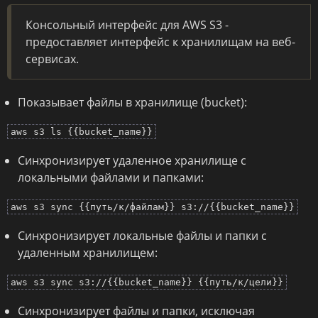
Консольный интерфейс для AWS S3 -
предоставляет интерфейс к хранилищам на веб-
сервисах.
Показывает файлы в хранилище (bucket):
aws s3 ls {{bucket_name}}
Синхронизирует удаленное хранилище с
локальными файлами и папками:
aws s3 sync {{путь/к/файлам}} s3://{{bucket_name}}
Синхронизирует локальные файлы и папки с
удаленным хранилищем:
aws s3 sync s3://{{bucket_name}} {{путь/к/цели}}
Синхронизирует файлы и папки, исключая