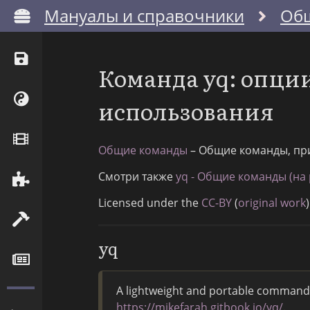
Мануалы и справочники
Об
Команда yq: опци
использования
Общие команды
– Общие команды, пр
Смотри также
yq - Общие команды (на 
Licensed under the
CC-BY
(
original work
)
yq
A lightweight and portable command-
https://mikefarah.gitbook.io/yq/
.