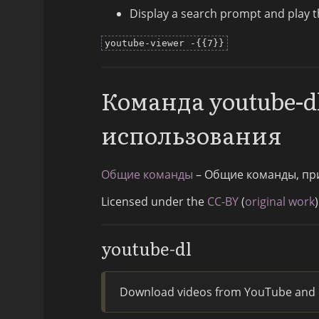
Display a search prompt and play t
youtube-viewer -{{7}}
Команда youtube-
использования
Общие команды
– Общие команды, пр
Licensed under the
CC-BY
(
original work
)
youtube-dl
Download videos from YouTube and o