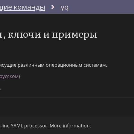
щие команды
yq
и, ключи и примеры
исущие различным операционным системам.
русском)
.
line YAML processor. More information: