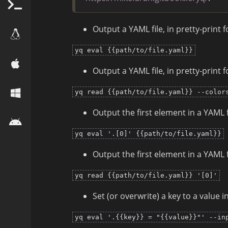
Output a YAML file, in pretty-print f
yq eval {{path/to/file.yaml}}
Output a YAML file, in pretty-print f
yq read {{path/to/file.yaml}} --color
Output the first element in a YAML f
yq eval '.[0]' {{path/to/file.yaml}}
Output the first element in a YAML f
yq read {{path/to/file.yaml}} '[0]'
Set (or overwrite) a key to a value in 
yq eval '.{{key}} = "{{value}}"' --in