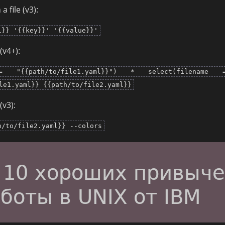
a file (v3):
l}} '{{key}}' '{{value}}'
(v4+):
= "{{path/to/file1.yaml}}") * select(filename
le1.yaml}} {{path/to/file2.yaml}}
(v3):
h/to/file2.yaml}} --colors