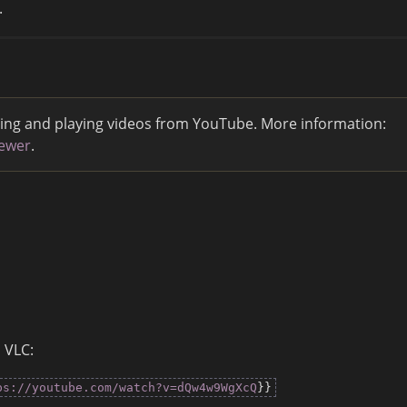
.
ing and playing videos from YouTube. More information:
iewer
.
n VLC:
ps://youtube.com/watch?v=dQw4w9WgXcQ
}}