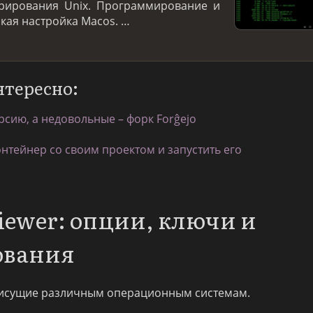
трирования Unix. Программирование и
нкая настройка Macos. …
нтересно:
рсию, а недовольные – форк Forĝejo
онтейнер со своим проектом и запустить его
iewer: опции, ключи и
ования
исущие различным операционным системам.