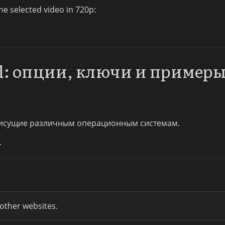
he selected video in 720p:
dl: опции, ключи и пример
исущие различным операционным системам.
.
ther websites.