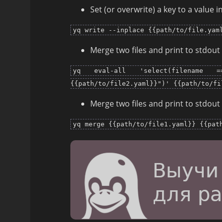
Set (or overwrite) a key to a value in 
yq write --inplace {{path/to/file.yam
Merge two files and print to stdout 
yq eval-all 'select(filename =
{{path/to/file2.yaml}}")' {{path/to/fi
Merge two files and print to stdout 
yq merge {{path/to/file1.yaml}} {{pat