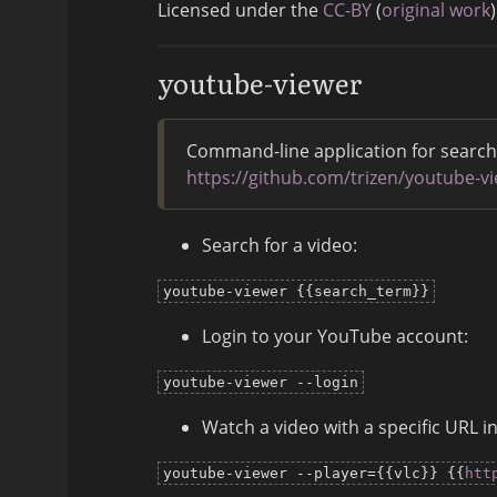
Licensed under the
CC-BY
(
original work
)
youtube-viewer
Command-line application for search
https://github.com/trizen/youtube-v
Search for a video:
youtube-viewer {{search_term}}
Login to your YouTube account:
youtube-viewer --login
Watch a video with a specific URL i
youtube-viewer --player={{vlc}} {{
htt