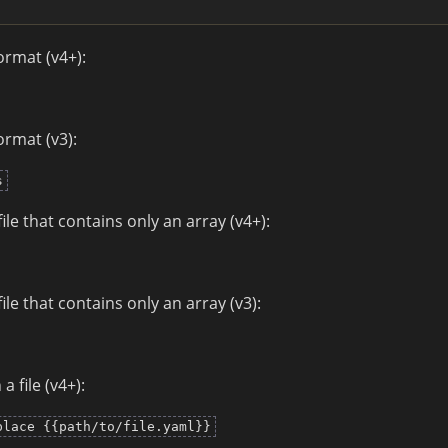
ormat (v4+):
ormat (v3):
s
ile that contains only an array (v4+):
ile that contains only an array (v3):
a file (v4+):
place {{path/to/file.yaml}}