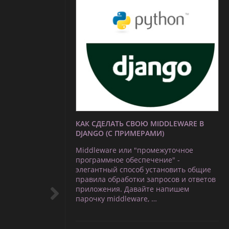
КАК СДЕЛАТЬ СВОЮ MIDDLEWARE В
DJANGO (С ПРИМЕРАМИ)
Middleware или "промежуточное
программное обеспечение" -
элегантный способ установить общие
правила обработки запросов и ответов
приложения. Давайте напишем
парочку middleware, …