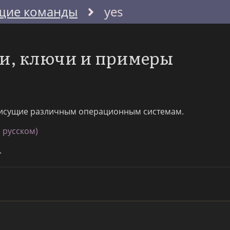
щие команды
yes
ии, ключи и примеры
исущие различным операционным системам.
 русском)
.