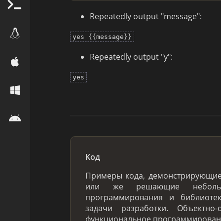
Repeatedly output "message":
yes {{message}}
Repeatedly output "y":
yes
Код
Примеры кода, демонстрирующи
или же решающие небольш
программирования и библиоте
задачи разработки. Объектно-
функциональное программировани