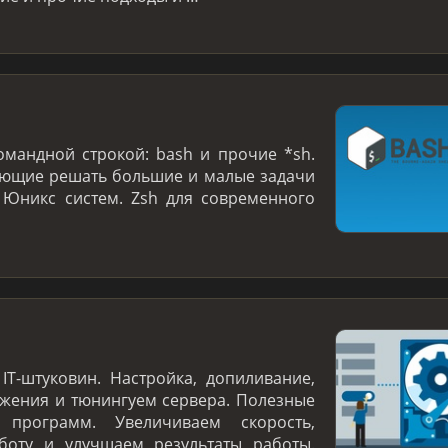
омандной строкой: bash и прочие *sh.
яющие решать большие и малые задачи
 Юникс систем. Zsh для современного
IT-штуковин. Настройка, допиливание,
жения и тюнингуем сервера. Полезные
программ. Увеличиваем скорость,
боту и улучшаем результаты работы.