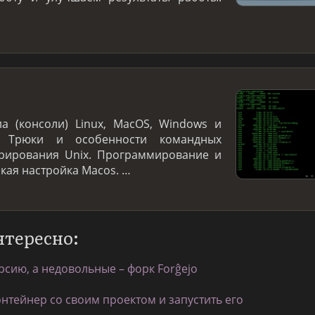
а (консоли) Linux, MacOS, Windows и
. Трюки и особенности командных
трирования Unix. Программирование и
нкая настройка Macos. …
нтересно:
рсию, а недовольные – форк Forĝejo
онтейнер со своим проектом и запустить его