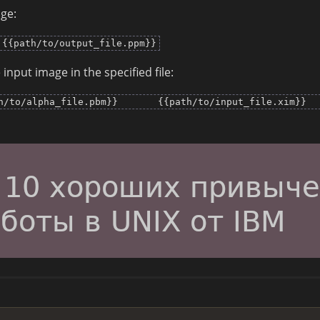
ge:
 {{path/to/output_file.ppm}}
nput image in the specified file:
o/alpha_file.pbm}} {{path/to/input_file.xi