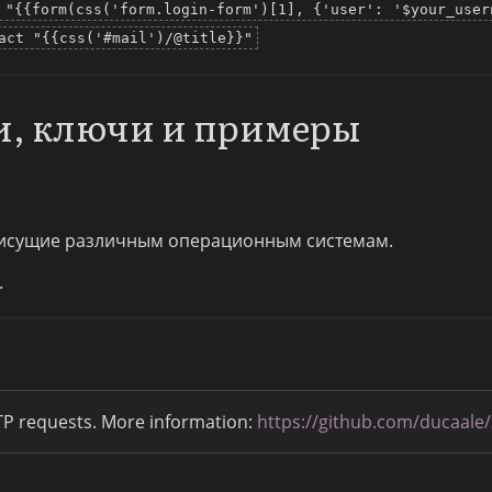
 "{{form(css('form.login-form')[1], {'user': '$your_user
act "{{css('#mail')/@title}}"
и, ключи и примеры
исущие различным операционным системам.
.
TTP requests. More information:
https://github.com/ducaale