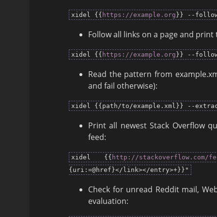
xidel {{
https://example.org
}} --follo
Follow all links on a page and print 
xidel {{
https://example.org
}} --follo
Read the pattern from example.xml 
and fail otherwise):
xidel {{path/to/example.xml}} --extra
Print all newest Stack Overflow q
feed:
xidel {{
http://stackoverflow.com/fe
{uri:=@href}</link></entry>+}}"
Check for unread Reddit mail, Web
evaluation: