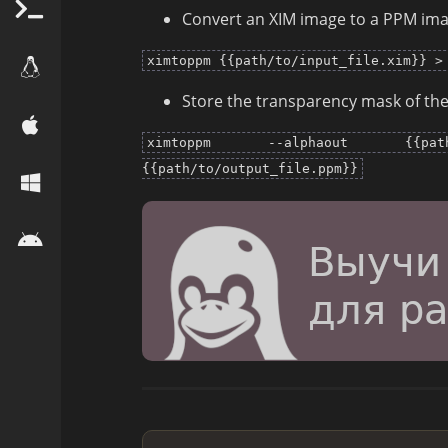
Convert an XIM image to a PPM ima
ximtoppm {{path/to/input_file.xim}} >
Store the transparency mask of the i
ximtoppm --alphaout {{path/t
{{path/to/output_file.ppm}}