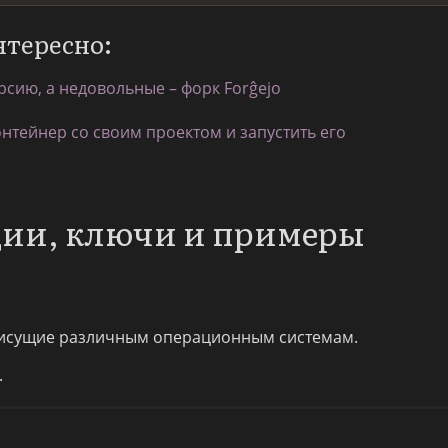
нтересно:
рсию, а недовольные – форк Forĝejo
онтейнер со своим проектом и запустить его
пции, ключи и примеры
исущие различным операционным системам.
.