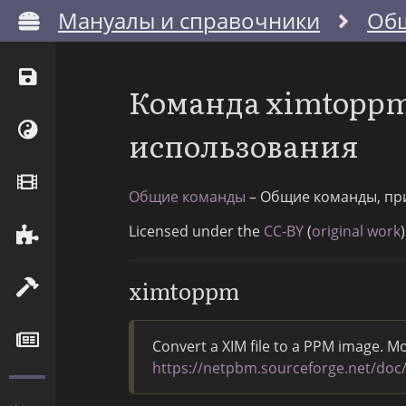
Мануалы и справочники
Об
Команда ximtoppm
использования
Общие команды
– Общие команды, пр
Licensed under the
CC-BY
(
original work
)
ximtoppm
Convert a XIM file to a PPM image. M
https://netpbm.sourceforge.net/do