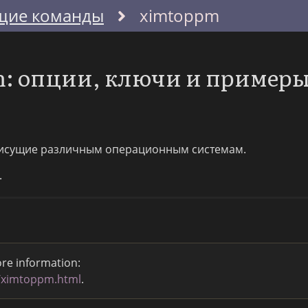
щие команды
ximtoppm
: опции, ключи и пример
исущие различным операционным системам.
.
ore information:
c/ximtoppm.html
.