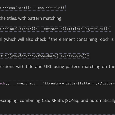
w "{{css('a')}}" --css {{title}}
the titles, with pattern matching:
w "{{<a>{.}</a>*}}" --extract "{{<title>{.}</title>}}"
(which will also check if the element containing "ood" is 
ct "{{<x><foo>ood</foo><bar>{.}</bar></x>}}"
uestions with title and URL using pattern matching on the
eds
}} --extract "{{<entry><title>{title:=.}</title>
scraping, combining CSS, XPath, JSONiq, and automaticall