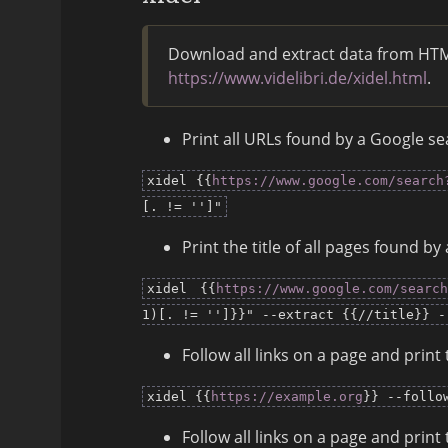
Download and extract data from HTML
https://www.videlibri.de/xidel.html
.
Print all URLs found by a Google se
xidel {{
https://www.google.com/search
[. != '']"
Print the title of all pages found 
xidel {{
https://www.google.com/search
1)[. != '']}}" --extract {{//title}} -
Follow all links on a page and print 
xidel {{
https://example.org
}} --follo
Follow all links on a page and print 