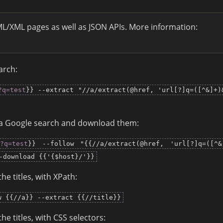
/XML pages as well as JSON APIs. More information:
arch:
?q=test
}} --extract "//a/extract(@href, 'url[?]q=([^&]+)
by a Google search and download them:
?q=test
}} --follow "{{//a/extract(@href, 'url[?]q=([^&
-download {{'{$host}/'}}
the titles, with XPath:
w {{//a}} --extract {{//title}}
the titles, with CSS selectors: