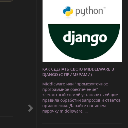
КАК СДЕЛАТЬ СВОЮ MIDDLEWARE В
DJANGO (С ПРИМЕРАМИ)
Middleware или "промежуточное
программное обеспечение" -
элегантный способ установить общие
правила обработки запросов и ответов
приложения. Давайте напишем
парочку middleware, …