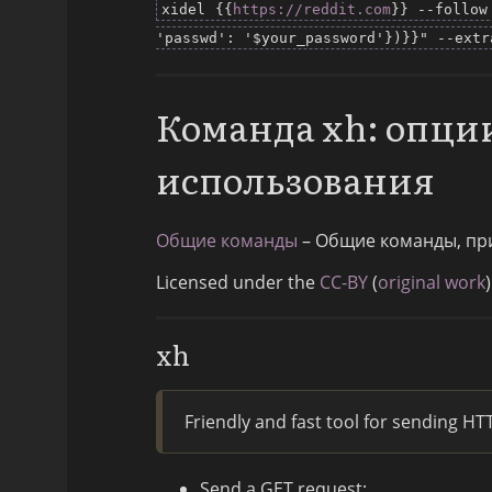
xidel {{
https://reddit.com
}} --follow
'passwd': '$your_password'})}}" --extr
Команда xh: опци
использования
Общие команды
– Общие команды, пр
Licensed under the
CC-BY
(
original work
)
xh
Friendly and fast tool for sending H
Send a GET request: