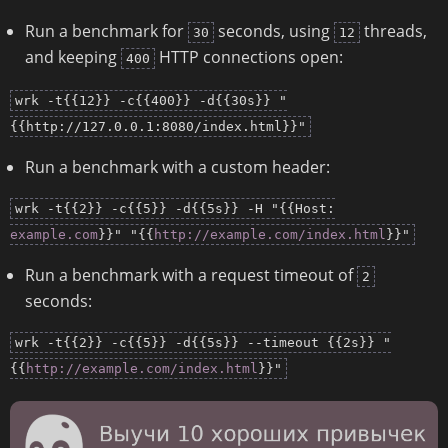
Run a benchmark for
seconds, using
threads,
30
12
and keeping
HTTP connections open:
400
wrk -t{{12}} -c{{400}} -d{{30s}} "
{{http://127.0.0.1:8080/index.html}}"
Run a benchmark with a custom header:
wrk -t{{2}} -c{{5}} -d{{5s}} -H "{{Host:
example.com
}}" "{{
http://example.com/index.html
}}"
Run a benchmark with a request timeout of
2
seconds:
wrk -t{{2}} -c{{5}} -d{{5s}} --timeout {{2s}} "
{{
http://example.com/index.html
}}"