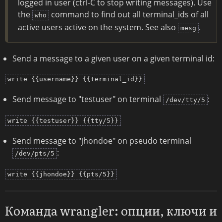
logged in user (ctrl-C to stop writing messages). Use
the
command to find out all terminal_ids of all
who
active users active on the system. See also
.
mesg
Send a message to a given user on a given terminal id:
write {{username}} {{terminal_id}}
Send message to "testuser" on terminal
:
/dev/tty/5
write {{testuser}} {{tty/5}}
Send message to "jhondoe" on pseudo terminal
:
/dev/pts/5
write {{jhondoe}} {{pts/5}}
Команда wrangler: опции, ключи и