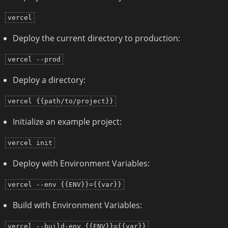
vercel
Deploy the current directory to production:
vercel --prod
Deploy a directory:
vercel {{path/to/project}}
Initialize an example project:
vercel init
Deploy with Environment Variables:
vercel --env {{ENV}}={{var}}
Build with Environment Variables:
vercel --build-env {{ENV}}={{var}}