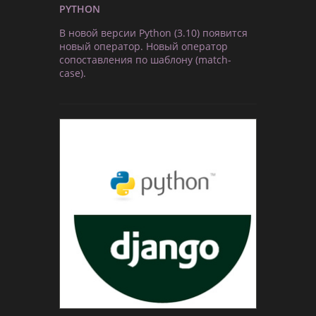
PYTHON
В новой версии Python (3.10) появится
новый оператор. Новый оператор
сопоставления по шаблону (match-
case).