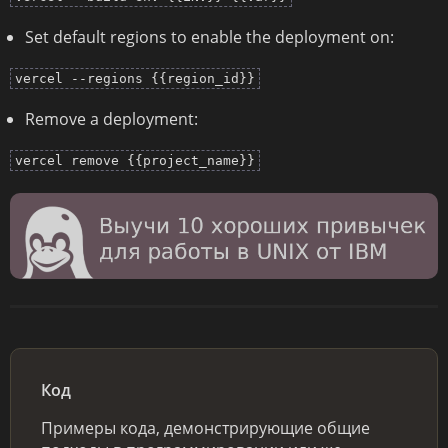
Set default regions to enable the deployment on:
vercel --regions {{region_id}}
Remove a deployment:
vercel remove {{project_name}}
Код
Примеры кода, демонстрирующие общие