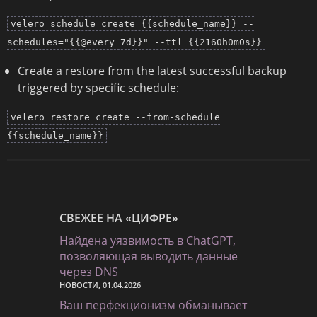
velero schedule create {{schedule_name}} --
schedules="{{@every 7d}}" --ttl {{2160h0m0s}}
Create a restore from the latest successful backup
triggered by specific schedule:
velero restore create --from-schedule
{{schedule_name}}
СВЕЖЕЕ НА «ЦИФРЕ»
Найдена уязвимость в ChatGPT,
позволяющая выводить данные
через DNS
НОВОСТИ, 01.04.2026
Ваш перфекционизм обманывает