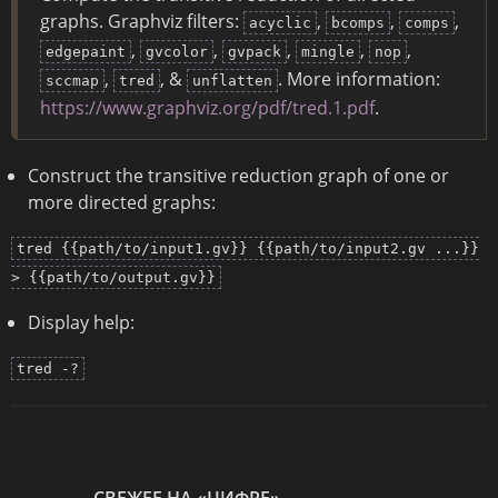
graphs. Graphviz filters:
,
,
,
acyclic
bcomps
comps
,
,
,
,
,
edgepaint
gvcolor
gvpack
mingle
nop
,
, &
. More information:
sccmap
tred
unflatten
https://www.graphviz.org/pdf/tred.1.pdf
.
Construct the transitive reduction graph of one or
more directed graphs:
tred {{path/to/input1.gv}} {{path/to/input2.gv ...}}
> {{path/to/output.gv}}
Display help:
tred -?
СВЕЖЕЕ НА «ЦИФРЕ»