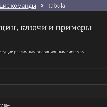
щие команды
tabula
опции, ключи и примеры
исущие различным операционным системам.
.
 file: