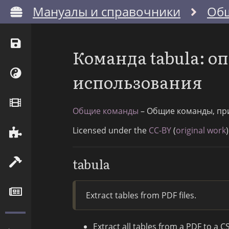
Мануалы и справочники
Об
Команда tabula: 
использования
Общие команды
– Общие команды, пр
Licensed under the
CC-BY
(
original work
)
tabula
Extract tables from PDF files.
Extract all tables from a PDF to a CSV