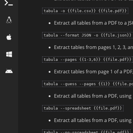
tabula -o {{file.csv}} {{file.pdf}}
Extract all tables from a PDF to a JS
tabula --format JSON -o {{file.json}}
Extract tables from pages 1, 2, 3, a
tabula --pages {{1-3,6}} {{file.pdf}}
Extract tables from page 1 of a PDF
tabula --guess --pages {{1}} {{file.p
Extract all tables from a PDF, using
tabula --spreadsheet {{file.pdf}}
Extract all tables from a PDF, usin
tabula --no-spreadsheet {{file.pdf}}