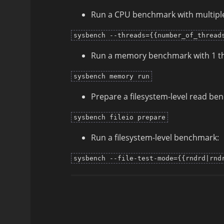
Run a CPU benchmark with multiple 
sysbench --threads={{number_of_thread
Run a memory benchmark with 1 th
sysbench memory run
Prepare a filesystem-level read be
sysbench fileio prepare
Run a filesystem-level benchmark:
sysbench --file-test-mode={{rndrd|rnd