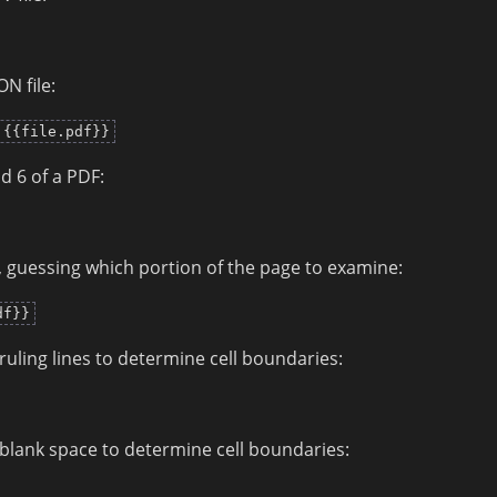
ON file:
 {{file.pdf}}
nd 6 of a PDF:
, guessing which portion of the page to examine:
df}}
 ruling lines to determine cell boundaries:
g blank space to determine cell boundaries: