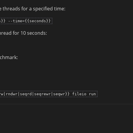
threads for a specified time:
s}} --time={{seconds}}
read for 10 seconds:
nchmark:
rw|rndwr|seqrd|seqrewr|seqwr}} fileio run