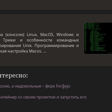
а (консоли) Linux, MacOS, Windows и
. Трюки и особенности командных
трирования Unix. Программирование и
нкая настройка Macos. …
нтересно:
рсию, а недовольные – форк Forĝejo
онтейнер со своим проектом и запустить его