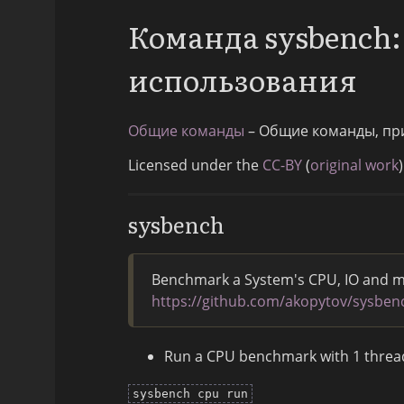
Команда sysbench
использования
Общие команды
– Общие команды, пр
Licensed under the
CC-BY
(
original work
)
sysbench
Benchmark a System's CPU, IO and m
https://github.com/akopytov/sysben
Run a CPU benchmark with 1 thread
sysbench cpu run