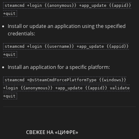
steamcmd +login {{anonymous}} +app_update {{appid}}
+quit
Install or update an application using the specified
credentials:
steamcmd +login {{username}} +app_update {{appid}}
+quit
Install an application for a specific platform:
steamcmd +@sSteamCmdForcePlatformType {{windows}}
+login {{anonymous}} +app_update {{appid}} validate
+quit
СВЕЖЕЕ НА «ЦИФРЕ»