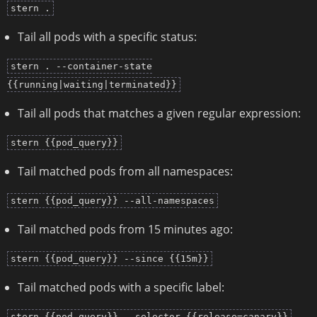
stern .
Tail all pods with a specific status:
stern . --container-state
{{running|waiting|terminated}}
Tail all pods that matches a given regular expression:
stern {{pod_query}}
Tail matched pods from all namespaces:
stern {{pod_query}} --all-namespaces
Tail matched pods from 15 minutes ago:
stern {{pod_query}} --since {{15m}}
Tail matched pods with a specific label:
stern {{pod_query}} --selector {{release=canary}}