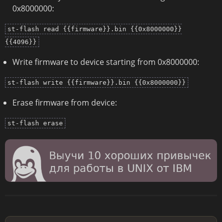
0x8000000:
st-flash read {{firmware}}.bin {{0x8000000}}
{{4096}}
Write firmware to device starting from 0x8000000:
st-flash write {{firmware}}.bin {{0x8000000}}
Erase firmware from device:
st-flash erase