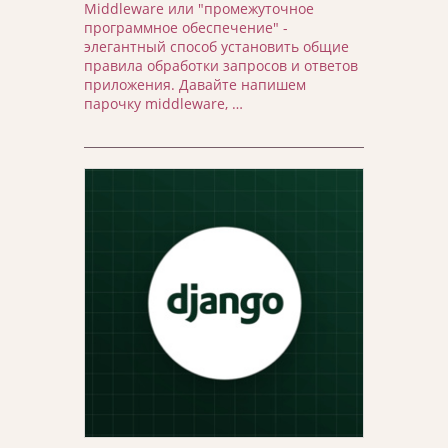
Middleware или "промежуточное
программное обеспечение" -
элегантный способ установить общие
правила обработки запросов и ответов
приложения. Давайте напишем
парочку middleware, …