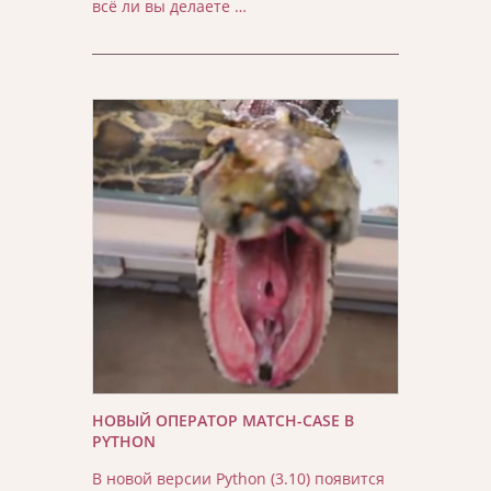
всё ли вы делаете …
НОВЫЙ ОПЕРАТОР MATCH-CASE В
PYTHON
В новой версии Python (3.10) появится