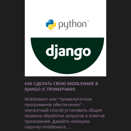
КАК СДЕЛАТЬ СВОЮ MIDDLEWARE В
DJANGO (С ПРИМЕРАМИ)
Middleware или "промежуточное
программное обеспечение" -
элегантный способ установить общие
правила обработки запросов и ответов
приложения. Давайте напишем
парочку middleware, …