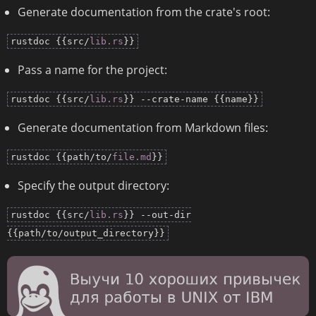
Generate documentation from the crate's root:
rustdoc {{src/
lib.rs
}}
Pass a name for the project:
rustdoc {{src/
lib.rs
}} --crate-name {{name}}
Generate documentation from Markdown files:
rustdoc {{path/to/
file.md
}}
Specify the output directory:
rustdoc {{src/
lib.rs
}} --out-dir
{{path/to/output_directory}}