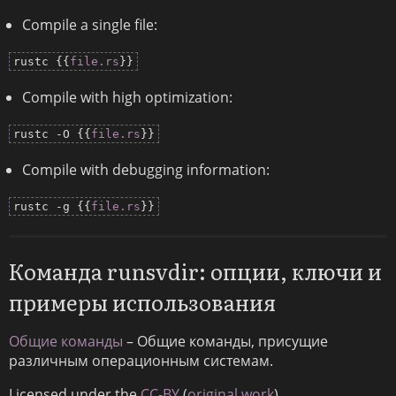
Compile a single file:
rustc {{
file.rs
}}
Compile with high optimization:
rustc -O {{
file.rs
}}
Compile with debugging information:
rustc -g {{
file.rs
}}
Команда runsvdir: опции, ключи и
примеры использования
Общие команды
– Общие команды, присущие
различным операционным системам.
Licensed under the
CC-BY
(
original work
).