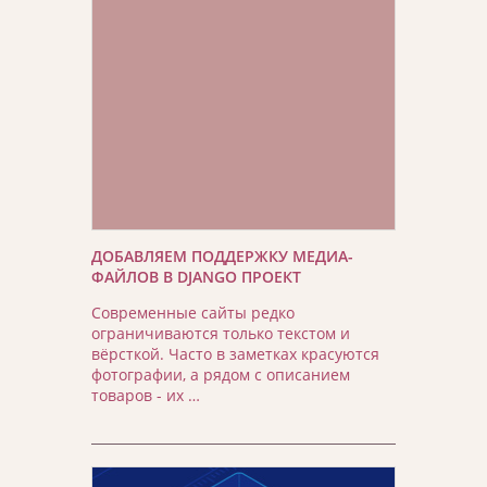
ДОБАВЛЯЕМ ПОДДЕРЖКУ МЕДИА-
ФАЙЛОВ В DJANGO ПРОЕКТ
Современные сайты редко
ограничиваются только текстом и
вёрсткой. Часто в заметках красуются
фотографии, а рядом с описанием
товаров - их …