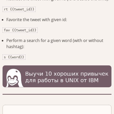
rt {{tweet_id}}
Favorite the tweet with given id:
fav {{tweet_id}}
Perform a search for a given word (with or without
hashtag):
s {{word}}