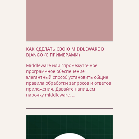
КАК СДЕЛАТЬ СВОЮ MIDDLEWARE В
DJANGO (С ПРИМЕРАМИ)
Middleware или "промежуточное
программное обеспечение" -
элегантный способ установить общие
правила обработки запросов и ответов
приложения. Давайте напишем
парочку middleware, …