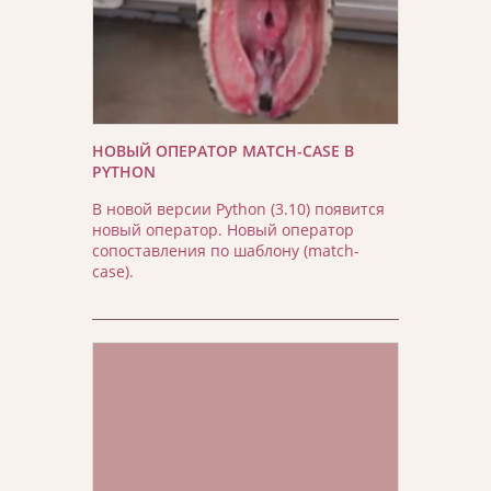
НОВЫЙ ОПЕРАТОР MATCH-CASE В
PYTHON
В новой версии Python (3.10) появится
новый оператор. Новый оператор
сопоставления по шаблону (match-
case).