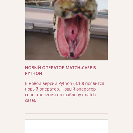
НОВЫЙ ОПЕРАТОР MATCH-CASE В
PYTHON
В новой версии Python (3.10) появится
новый оператор. Новый оператор
сопоставления по шаблону (match-
case).