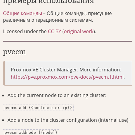
Общие команды
– Общие команды, присущие
различным операционным системам.
Licensed under the
CC-BY
(
original work
).
pvecm
Proxmox VE Cluster Manager. More information:
https://pve.proxmox.com/pve-docs/pvecm.1.html
.
Add the current node to an existing cluster:
pvecm add {{hostname_or_ip}}
Add a node to the cluster configuration (internal use):
pvecm addnode {{node}}