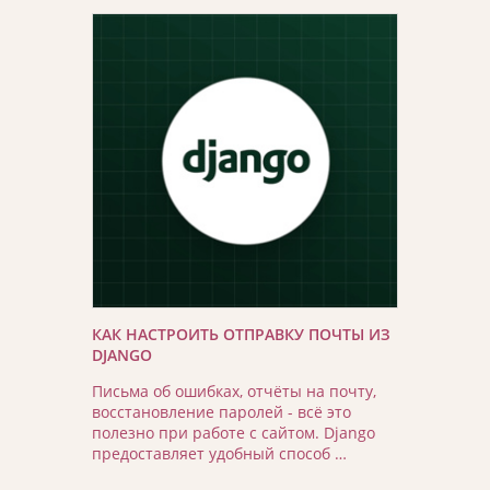
КАК НАСТРОИТЬ ОТПРАВКУ ПОЧТЫ ИЗ
DJANGO
Письма об ошибках, отчёты на почту,
восстановление паролей - всё это
полезно при работе с сайтом. Django
предоставляет удобный способ …