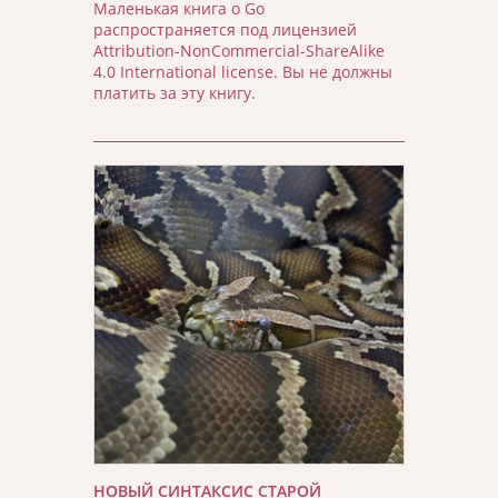
Маленькая книга о Go
распространяется под лицензией
Attribution-NonCommercial-ShareAlike
4.0 International license. Вы не должны
платить за эту книгу.
НОВЫЙ СИНТАКСИС СТАРОЙ