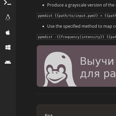
Produce a grayscale version of the
ppmdist {{path/to/input.ppm}} > {{pat
Use the specified method to map co
ppmdist -{{frequency|intensity}} {{pa
Код