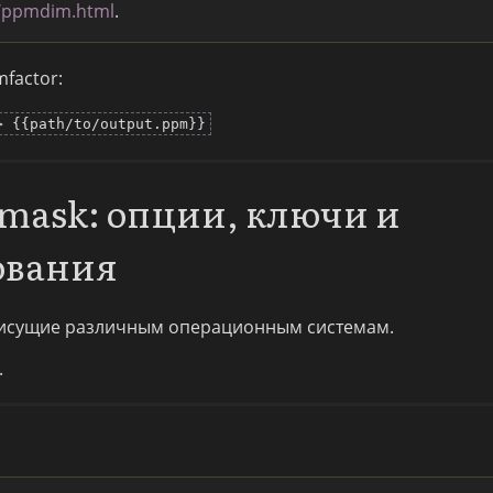
c/ppmdim.html
.
mfactor:
> {{path/to/output.ppm}}
mask: опции, ключи и
ования
исущие различным операционным системам.
.