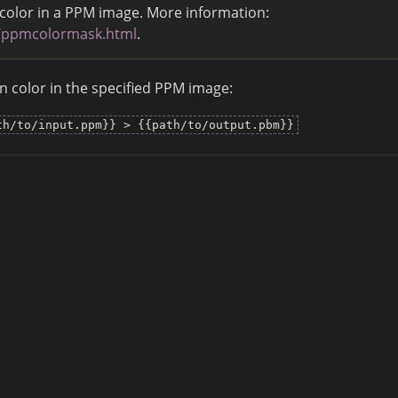
 color in a PPM image. More information:
c/ppmcolormask.html
.
n color in the specified PPM image:
th/to/input.ppm}} > {{path/to/output.pbm}}