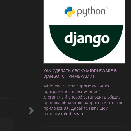
КАК СДЕЛАТЬ СВОЮ MIDDLEWARE В
DJANGO (С ПРИМЕРАМИ)
Middleware или "промежуточное
программное обеспечение" -
элегантный способ установить общие
правила обработки запросов и ответов
приложения. Давайте напишем
парочку middleware, …