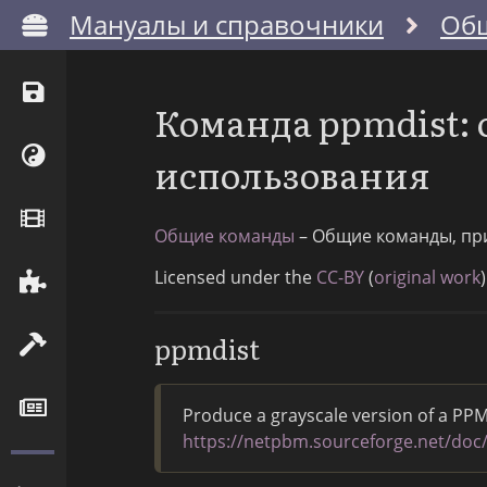
Мануалы и справочники
Об
Команда ppmdist:
использования
Общие команды
– Общие команды, пр
Licensed under the
CC-BY
(
original work
)
ppmdist
Produce a grayscale version of a PP
https://netpbm.sourceforge.net/doc