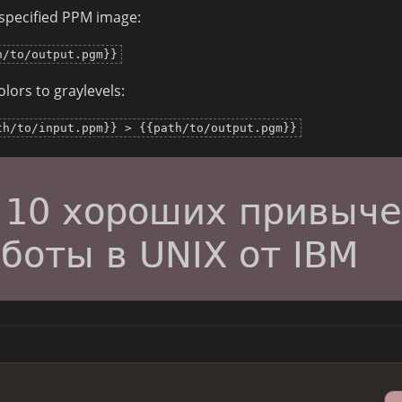
 specified PPM image:
h/to/output.pgm}}
lors to graylevels:
th/to/input.ppm}} > {{path/to/output.pgm}}