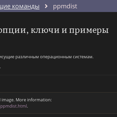
щие команды
ppmdist
 опции, ключи и примеры
исущие различным операционным системам.
.
M image. More information:
/ppmdist.html
.