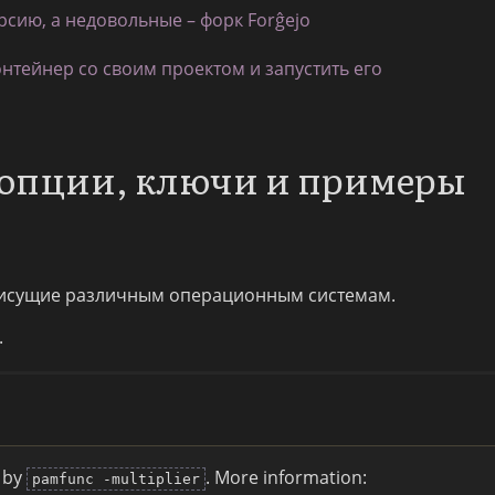
рсию, а недовольные – форк Forĝejo
онтейнер со своим проектом и запустить его
 опции, ключи и примеры
исущие различным операционным системам.
.
 by
. More information:
pamfunc -multiplier