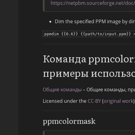
https://netpbm.sourceforge.net/do
Dim the specified PPM image by di
ppmdim {{0.6}} {{path/to/input.ppm}} 
Команда ppmcolor
примеры использ
Общие команды
– Общие команды, пр
Licensed under the
CC-BY
(
original work
)
ppmcolormask