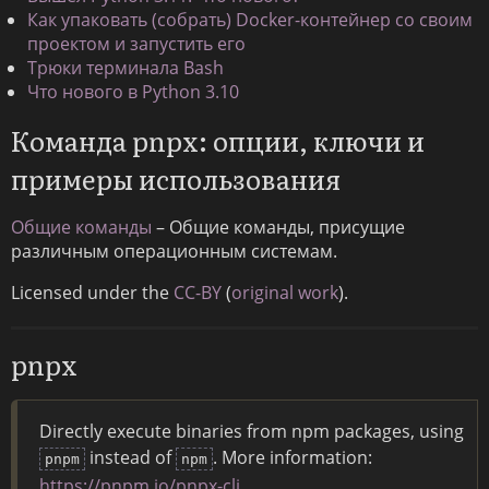
Как упаковать (собрать) Docker-контейнер со своим
проектом и запустить его
Трюки терминала Bash
Что нового в Python 3.10
Команда pnpx: опции, ключи и
примеры использования
Общие команды
– Общие команды, присущие
различным операционным системам.
Licensed under the
CC-BY
(
original work
).
pnpx
Directly execute binaries from npm packages, using
instead of
. More information:
pnpm
npm
https://pnpm.io/pnpx-cli
.