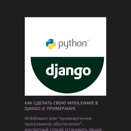
КАК СДЕЛАТЬ СВОЮ MIDDLEWARE В
DJANGO (С ПРИМЕРАМИ)
Middleware или "промежуточное
программное обеспечение" -
элегантный способ установить общие