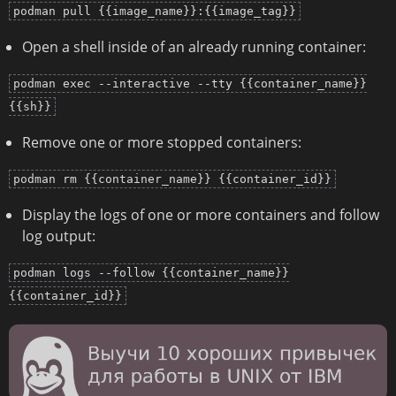
podman pull {{image_name}}:{{image_tag}}
Open a shell inside of an already running container:
podman exec --interactive --tty {{container_name}}
{{sh}}
Remove one or more stopped containers:
podman rm {{container_name}} {{container_id}}
Display the logs of one or more containers and follow
log output:
podman logs --follow {{container_name}}
{{container_id}}