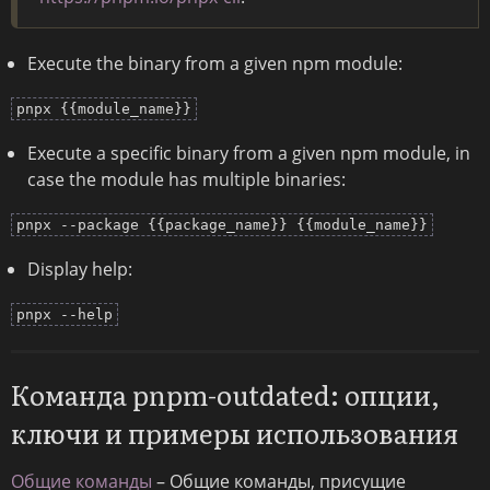
Execute the binary from a given npm module:
pnpx {{module_name}}
Execute a specific binary from a given npm module, in
case the module has multiple binaries:
pnpx --package {{package_name}} {{module_name}}
Display help:
pnpx --help
Команда pnpm-outdated: опции,
ключи и примеры использования
Общие команды
– Общие команды, присущие