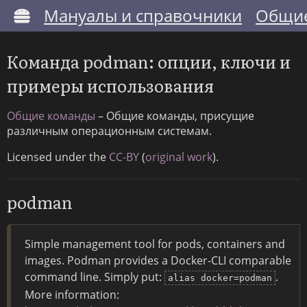
Мануалы и справочники
Общие
Команда podman: опции, ключи и
примеры использования
Общие команды
– Общие команды, присущие
различным операционным системам.
Licensed under the
CC-BY
(
original work
).
podman
Simple management tool for pods, containers and
images. Podman provides a Docker-CLI comparable
command line. Simply put:
.
alias docker=podman
More information: