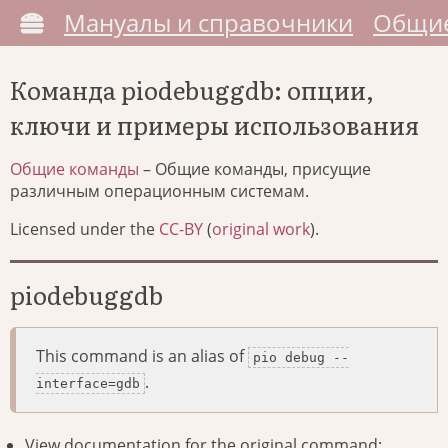
Мануалы и справочники
Общие
Команда piodebuggdb: опции,
ключи и примеры использования
Общие команды
– Общие команды, присущие
различным операционным системам.
Licensed under the
CC-BY
(
original work
).
piodebuggdb
This command is an alias of
pio debug --
.
interface=gdb
View documentation for the original command: