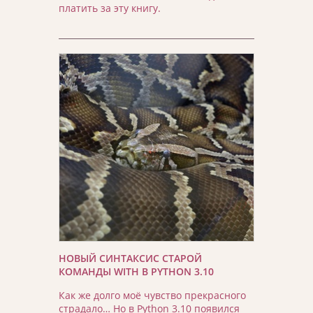
платить за эту книгу.
НОВЫЙ СИНТАКСИС СТАРОЙ
КОМАНДЫ WITH В PYTHON 3.10
Как же долго моё чувство прекрасного
страдало… Но в Python 3.10 появился