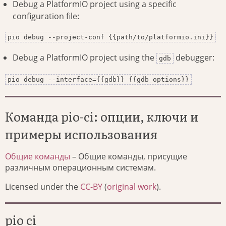
Debug a PlatformIO project using a specific
configuration file:
pio debug --project-conf {{path/to/platformio.ini}}
Debug a PlatformIO project using the
debugger:
gdb
pio debug --interface={{gdb}} {{gdb_options}}
Команда pio-ci: опции, ключи и
примеры использования
Общие команды
– Общие команды, присущие
различным операционным системам.
Licensed under the
CC-BY
(
original work
).
pio ci