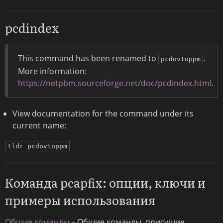
pcdindex
This command has been renamed to
.
pcdovtoppm
More information:
https://netpbm.sourceforge.net/doc/pcdindex.html
.
View documentation for the command under its
current name:
tldr pcdovtoppm
Команда pcapfix: опции, ключи и
примеры использования
Общие команды
– Общие команды, присущие