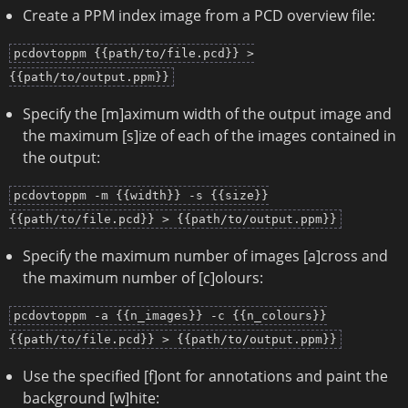
Create a PPM index image from a PCD overview file:
pcdovtoppm {{path/to/file.pcd}} >
{{path/to/output.ppm}}
Specify the [m]aximum width of the output image and
the maximum [s]ize of each of the images contained in
the output:
pcdovtoppm -m {{width}} -s {{size}}
{{path/to/file.pcd}} > {{path/to/output.ppm}}
Specify the maximum number of images [a]cross and
the maximum number of [c]olours:
pcdovtoppm -a {{n_images}} -c {{n_colours}}
{{path/to/file.pcd}} > {{path/to/output.ppm}}
Use the specified [f]ont for annotations and paint the
background [w]hite: