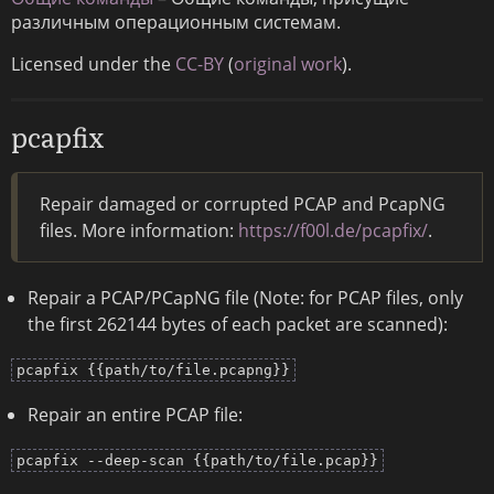
различным операционным системам.
Licensed under the
CC-BY
(
original work
).
pcapfix
Repair damaged or corrupted PCAP and PcapNG
files. More information:
https://f00l.de/pcapfix/
.
Repair a PCAP/PCapNG file (Note: for PCAP files, only
the first 262144 bytes of each packet are scanned):
pcapfix {{path/to/file.pcapng}}
Repair an entire PCAP file:
pcapfix --deep-scan {{path/to/file.pcap}}