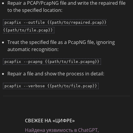
Repair a PCAP/PcapNG file and write the repaired file
to the specified location:
pcapfix --outfile {{path/to/repaired.pcap}}
{{path/to/file.pcap}}
Treat the specified file as a PcapNG file, ignoring
automatic recognition:
pcapfix --pcapng {{path/to/file.pcapng}}
Repair a file and show the process in detail:
pcapfix --verbose {{path/to/file.pcap}}
СВЕЖЕЕ НА «ЦИФРЕ»
Найдена уязвимость в ChatGPT,