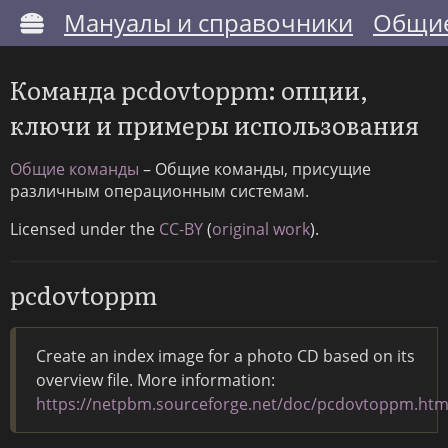
Мануалы и справочники
Общие
Команда pcdovtoppm: опции,
ключи и примеры использования
Общие команды
– Общие команды, присущие
различным операционным системам.
Licensed under the
CC-BY
(
original work
).
pcdovtoppm
Create an index image for a photo CD based on its
overview file. More information:
https://netpbm.sourceforge.net/doc/pcdovtoppm.htm