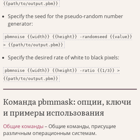
{{path/to/output.pbm}}
Specify the seed for the pseudo-random number
generator:
pbmnoise {{width}} {{height}} -randomseed {{value}}
> {{path/to/output.pbm}}
Specify the desired rate of white to black pixels:
pbmnoise {{width}} {{height}} -ratio {{1/3}} >
{{path/to/output.pbm}}
Команда pbmmask: опции, ключи
и примеры использования
Общие команды
– Общие команды, присущие
различным операционным системам.