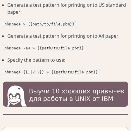
Generate a test pattern for printing onto US standard
paper:
pbmpage > {{path/to/file.pbm}}
Generate a test pattern for printing onto A4 paper:
pbmpage -a4 > {{path/to/file.pbm}}
Specify the pattern to use:
pbmpage {{1|2|3}} > {{path/to/file.pbm}}