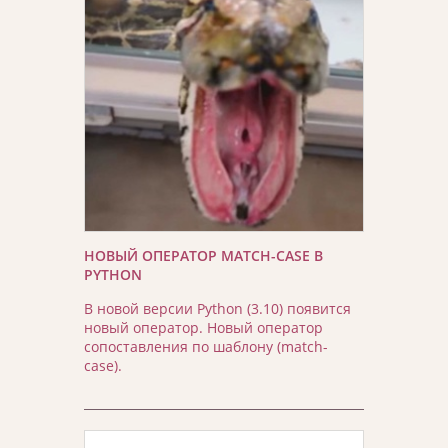
НОВЫЙ ОПЕРАТОР MATCH-CASE В
PYTHON
В новой версии Python (3.10) появится
новый оператор. Новый оператор
сопоставления по шаблону (match-
case).