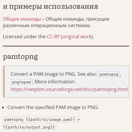
и примеры использования
Общие команды
– Общие команды, присущие
различным операционным системам.
Licensed under the
CC-BY
(
original work
).
pamtopng
Convert a PAM image to PNG. See also:
,
pnmtopng
. More information:
pngtopam
https://netpbm.sourceforge.net/doc/pamtopng.html
.
Convert the specified PAM image to PNG:
pamtopng {{path/to/image.pam}} >
{{path/to/output.png}}