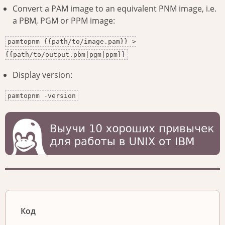
Convert a PAM image to an equivalent PNM image, i.e.
a PBM, PGM or PPM image:
pamtopnm {{path/to/image.pam}} >
{{path/to/output.pbm|pgm|ppm}}
Display version:
pamtopnm -version
Код