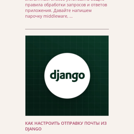
правила обработки запросов и ответов
приложения. Давайте напишем
парочку middleware, …
КАК НАСТРОИТЬ ОТПРАВКУ ПОЧТЫ ИЗ
DJANGO